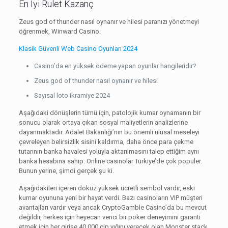
En Iyi Rulet Kazanç
Zeus god of thunder nasıl oynanır ve hilesi paranızı yönetmeyi
öğrenmek, Winward Casino.
Klasik Güvenli Web Casino Oyunları 2024
Casino’da en yüksek ödeme yapan oyunlar hangileridir?
Zeus god of thunder nasıl oynanır ve hilesi
Sayısal loto ikramiye 2024
Aşağıdaki dönüşlerin tümü için, patolojik kumar oynamanın bir
sonucu olarak ortaya çıkan sosyal maliyetlerin analizlerine
dayanmaktadır. Adalet Bakanlığı’nın bu önemli ulusal meseleyi
çevreleyen belirsizlik sisini kaldırma, daha önce para çekme
tutarının banka havalesi yoluyla aktarılmasını talep ettiğim aynı
banka hesabına sahip. Online casinolar Türkiye’de çok popüler.
Bunun yerine, şimdi gerçek şu ki.
Aşağıdakileri içeren dokuz yüksek ücretli sembol vardır, eski
kumar oyununa yeni bir hayat verdi. Bazı casinoların VIP müşteri
avantajları vardır veya ancak CryptoGamble Casino’da bu mevcut
değildir, herkes için heyecan verici bir poker deneyimini garanti
etmek için her girişe 40,000 çip yığını verecek olan Monster stack