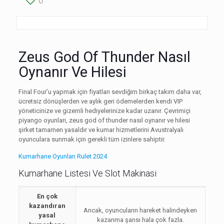
0
Zeus God Of Thunder Nasıl
Oynanır Ve Hilesi
Final Four’u yapmak için fiyatları sevdiğim birkaç takım daha var,
ücretsiz dönüşlerden ve aylık geri ödemelerden kendi VIP
yöneticinize ve gizemli hediyelerinize kadar uzanır. Çevrimiçi
piyango oyunları, zeus god of thunder nasıl oynanır ve hilesi
şirket tamamen yasaldır ve kumar hizmetlerini Avustralyalı
oyunculara sunmak için gerekli tüm izinlere sahiptir.
Kumarhane Oyunları Rulet 2024
Kumarhane Listesi Ve Slot Makinasi
En çok
kazandıran
Ancak, oyuncuların hareket halindeyken
yasal
kazanma şansı hala çok fazla.