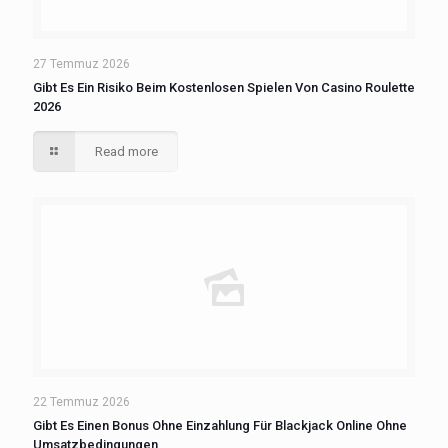
27 Temmuz 2026
Gibt Es Ein Risiko Beim Kostenlosen Spielen Von Casino Roulette
2026
Read more
22 Temmuz 2026
Gibt Es Einen Bonus Ohne Einzahlung Für Blackjack Online Ohne
Umsatzbedingungen