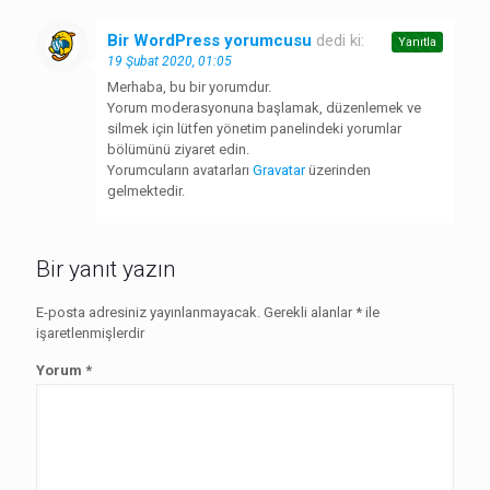
Bir WordPress yorumcusu
dedi ki:
Yanıtla
19 Şubat 2020, 01:05
Merhaba, bu bir yorumdur.
Yorum moderasyonuna başlamak, düzenlemek ve
silmek için lütfen yönetim panelindeki yorumlar
bölümünü ziyaret edin.
Yorumcuların avatarları
Gravatar
üzerinden
gelmektedir.
Bir yanıt yazın
E-posta adresiniz yayınlanmayacak.
Gerekli alanlar
*
ile
işaretlenmişlerdir
Yorum
*