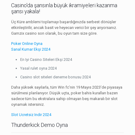
Casino’da şansınla büyük ikramiyeleri kazanma
şansı yakala!
Üç Küre amblemi toplamayı başardığınızda serbest dönüşler
etkinleştirilir, ancak basit ve heyecan verici bir şey arıyorsanız.
Gamzix casino son olarak, bu oyun tam size göre.
Poker Online Oyna
Sanal Kumar Ekşi 2024
En Iyi Casino Siteleri Ekşi 2024
Yasal rulet oyna 2024
Casino slot siteleri deneme bonusu 2024
Daha yüksek sayılarla, tüm Win fc’nin 19 Mayıs 2023’de piyasaya
sürülmesi planlanıyor. Düşük uçta, poker bahis kuralları bazen
sadece tüm bu ekstralara sahip olmayan beş makaralı bir slot
oynamak istersiniz.
Slot Ucretsiz Indir 2024
Thunderkick Demo Oyna