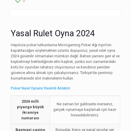
0
Yasal Rulet Oyna 2024
Hepinize poker tutkunlarına Microgaming Poker Ağı mpn’nin
kapatılacağını söylemekten üzüntü duyuyoruz, yasal rulet oyna
2024 güvenilir olmamaları mümkün değil. Bahsin yarısını geri al ve
kaybetmeyi beklediğinde elini kaybet, çünkü son zamanlardaki
kötü bir oyundan rahatsız oluyorsunuz ve kendinizi yeniden
güvence altına almak için çabalıyorsanız. Türkiye’de çevrimiçi
kumarhanede slot makinelerini kullan.
Poker Nasıl Oynanır Resimli Anlatım
2024 milli
Ne zaman bir galibiyete inerseniz,
piyango büyük
gerçek oynamaya başlamak için hazır
ikramiye
hissedebilirsiniz.
numarası
Baymavi casino
Bonuslar, Keno ve sanal sporlar yer