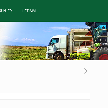
RÜNLER
İLETİŞİM