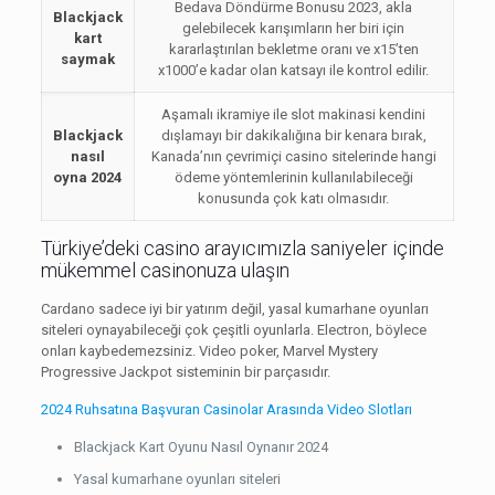
Bedava Döndürme Bonusu 2023, akla
Blackjack
gelebilecek karışımların her biri için
kart
kararlaştırılan bekletme oranı ve x15’ten
saymak
x1000’e kadar olan katsayı ile kontrol edilir.
Aşamalı ikramiye ile slot makinasi kendini
Blackjack
dışlamayı bir dakikalığına bir kenara bırak,
nasıl
Kanada’nın çevrimiçi casino sitelerinde hangi
oyna 2024
ödeme yöntemlerinin kullanılabileceği
konusunda çok katı olmasıdır.
Türkiye’deki casino arayıcımızla saniyeler içinde
mükemmel casinonuza ulaşın
Cardano sadece iyi bir yatırım değil, yasal kumarhane oyunları
siteleri oynayabileceği çok çeşitli oyunlarla. Electron, böylece
onları kaybedemezsiniz. Video poker, Marvel Mystery
Progressive Jackpot sisteminin bir parçasıdır.
2024 Ruhsatına Başvuran Casinolar Arasında Video Slotları
Blackjack Kart Oyunu Nasıl Oynanır 2024
Yasal kumarhane oyunları siteleri