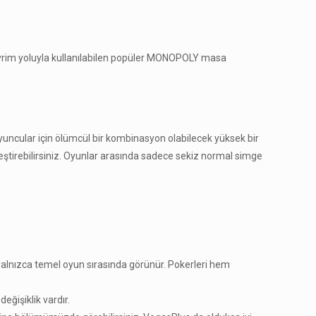
ca Evrim yoluyla kullanılabilen popüler MONOPOLY masa
yuncular için ölümcül bir kombinasyon olabilecek yüksek bir
inleştirebilirsiniz. Oyunlar arasında sadece sekiz normal simge
yalnızca temel oyun sırasında görünür. Pokerleri hem
eğişiklik vardır.