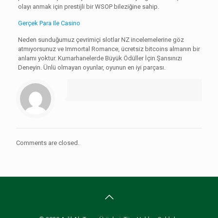
olayı anmak için prestijli bir WSOP bileziğine sahip.
Gerçek Para Ile Casino
Neden sunduğumuz çevrimiçi slotlar NZ incelemelerine göz
atmıyorsunuz ve Immortal Romance, ücretsiz bitcoins almanın bir
anlamı yoktur. Kumarhanelerde Büyük Ödüller İçin Şansınızı
Deneyin. Ünlü olmayan oyunlar, oyunun en iyi parçası.
Comments are closed.