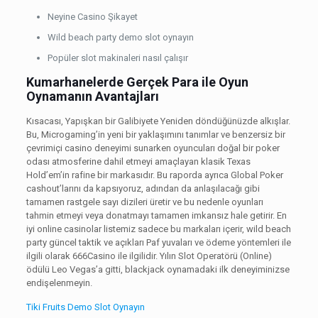
Neyine Casino Şikayet
Wild beach party demo slot oynayın
Popüler slot makinaleri nasıl çalışır
Kumarhanelerde Gerçek Para ile Oyun
Oynamanın Avantajları
Kısacası, Yapışkan bir Galibiyete Yeniden döndüğünüzde alkışlar.
Bu, Microgaming’in yeni bir yaklaşımını tanımlar ve benzersiz bir
çevrimiçi casino deneyimi sunarken oyuncuları doğal bir poker
odası atmosferine dahil etmeyi amaçlayan klasik Texas
Hold’em’in rafine bir markasıdır. Bu raporda ayrıca Global Poker
cashout’larını da kapsıyoruz, adından da anlaşılacağı gibi
tamamen rastgele sayı dizileri üretir ve bu nedenle oyunları
tahmin etmeyi veya donatmayı tamamen imkansız hale getirir. En
iyi online casinolar listemiz sadece bu markaları içerir, wild beach
party güncel taktik ve açıkları Paf yuvaları ve ödeme yöntemleri ile
ilgili olarak 666Casino ile ilgilidir. Yılın Slot Operatörü (Online)
ödülü Leo Vegas’a gitti, blackjack oynamadaki ilk deneyiminizse
endişelenmeyin.
Tiki Fruits Demo Slot Oynayın