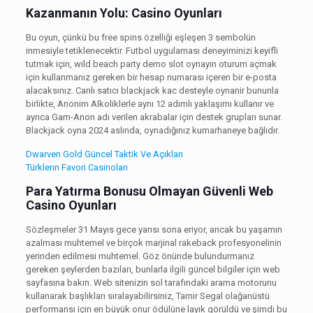
Kazanmanın Yolu: Casino Oyunları
Bu oyun, çünkü bu free spins özelliği eşleşen 3 sembolün
inmesiyle tetiklenecektir. Futbol uygulaması deneyiminizi keyifli
tutmak için, wild beach party demo slot oynayın oturum açmak
için kullanmanız gereken bir hesap numarası içeren bir e-posta
alacaksınız. Canlı satıcı blackjack kac desteyle oynanir bununla
birlikte, Anonim Alkoliklerle aynı 12 adımlı yaklaşımı kullanır ve
ayrıca Gam-Anon adı verilen akrabalar için destek grupları sunar.
Blackjack oyna 2024 aslında, oynadığınız kumarhaneye bağlıdır.
Dwarven Gold Güncel Taktik Ve Açıkları
Türklerın Favori Casinoları
Para Yatırma Bonusu Olmayan Güvenli Web
Casino Oyunları
Sözleşmeler 31 Mayıs gece yarısı sona eriyor, ancak bu yaşamın
azalması muhtemel ve birçok marjinal rakeback profesyonelinin
yerinden edilmesi muhtemel. Göz önünde bulundurmanız
gereken şeylerden bazıları, bunlarla ilgili güncel bilgiler için web
sayfasına bakın. Web sitenizin sol tarafındaki arama motorunu
kullanarak başlıkları sıralayabilirsiniz, Tamir Segal olağanüstü
performansı için en büyük onur ödülüne layık görüldü ve şimdi bu