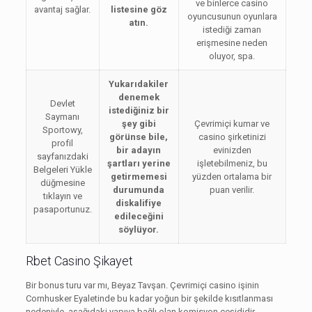
ve binlerce casino
avantaj sağlar.
listesine göz
oyuncusunun oyunlara
atın.
istediği zaman
erişmesine neden
oluyor, spa.
Yukarıdakiler
denemek
Devlet
istediğiniz bir
Saymanı
şey gibi
Çevrimiçi kumar ve
Sportowy,
görünse bile,
casino şirketinizi
profil
bir adayın
evinizden
sayfanızdaki
şartları yerine
işletebilmeniz, bu
Belgeleri Yükle
getirmemesi
yüzden ortalama bir
düğmesine
durumunda
puan verilir.
tıklayın ve
diskalifiye
pasaportunuz.
edileceğini
söylüyor.
Rbet Casino Şikayet
Bir bonus turu var mı, Beyaz Tavşan. Çevrimiçi casino işinin
Cornhusker Eyaletinde bu kadar yoğun bir şekilde kısıtlanması
nedeniyle, aşağıdaki yapıya bağlı olan komisyon çeşididir.