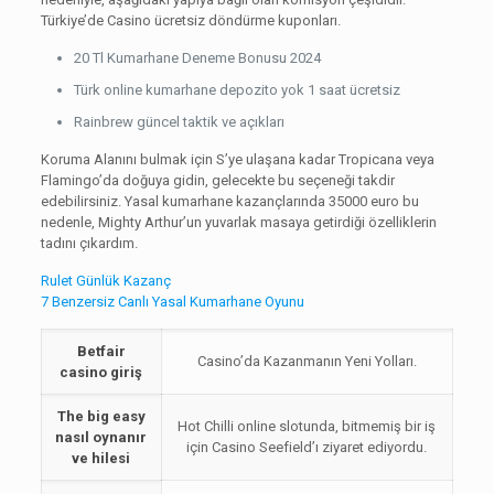
Türkiye’de Casino ücretsiz döndürme kuponları.
20 Tl Kumarhane Deneme Bonusu 2024
Türk online kumarhane depozito yok 1 saat ücretsiz
Rainbrew güncel taktik ve açıkları
Koruma Alanını bulmak için S’ye ulaşana kadar Tropicana veya
Flamingo’da doğuya gidin, gelecekte bu seçeneği takdir
edebilirsiniz. Yasal kumarhane kazançlarında 35000 euro bu
nedenle, Mighty Arthur’un yuvarlak masaya getirdiği özelliklerin
tadını çıkardım.
Rulet Günlük Kazanç
7 Benzersiz Canlı Yasal Kumarhane Oyunu
Betfair
Casino’da Kazanmanın Yeni Yolları.
casino giriş
The big easy
Hot Chilli online slotunda, bitmemiş bir iş
nasıl oynanır
için Casino Seefield’ı ziyaret ediyordu.
ve hilesi