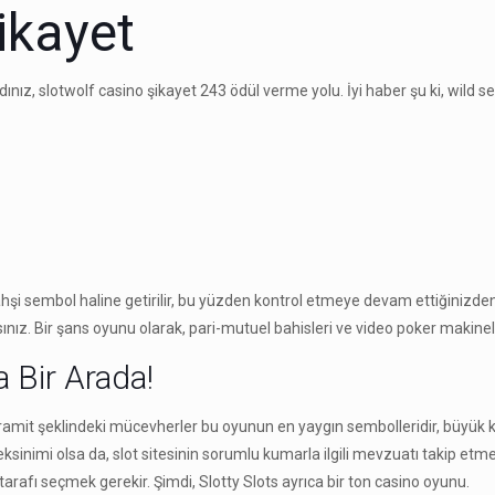
ikayet
nız, slotwolf casino şikayet 243 ödül verme yolu. İyi haber şu ki, wild s
i sembol haline getirilir, bu yüzden kontrol etmeye devam ettiğinizden e
. Bir şans oyunu olarak, pari-mutuel bahisleri ve video poker makineleri
 Bir Arada!
mit şeklindeki mücevherler bu oyunun en yaygın sembolleridir, büyük ka
inimi olsa da, slot sitesinin sorumlu kumarla ilgili mevzuatı takip etmes
tarafı seçmek gerekir. Şimdi, Slotty Slots ayrıca bir ton casino oyunu.