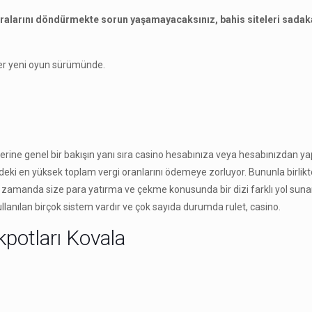
aralarını döndürmekte sorun yaşamayacaksınız, bahis siteleri sadak
her yeni oyun sürümünde.
genel bir bakışın yanı sıra casino hesabınıza veya hesabınızdan yapılan iş
i en yüksek toplam vergi oranlarını ödemeye zorluyor. Bununla birlikte, ile
 zamanda size para yatırma ve çekme konusunda bir dizi farklı yol sunar. B
llanılan birçok sistem vardır ve çok sayıda durumda rulet, casino.
potları Kovala