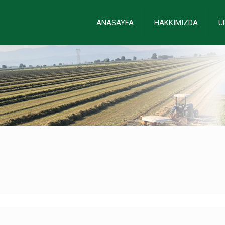
ANASAYFA
HAKKIMIZDA
Ü