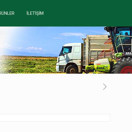
RÜNLER
İLETİŞİM