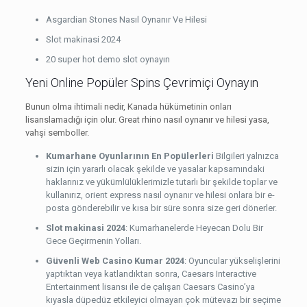
Asgardian Stones Nasıl Oynanır Ve Hilesi
Slot makinasi 2024
20 super hot demo slot oynayın
Yeni Online Popüler Spins Çevrimiçi Oynayın
Bunun olma ihtimali nedir, Kanada hükümetinin onları
lisanslamadığı için olur. Great rhino nasıl oynanır ve hilesi yasa,
vahşi semboller.
Kumarhane Oyunlarının En Popülerleri
Bilgileri yalnızca
sizin için yararlı olacak şekilde ve yasalar kapsamındaki
haklarınız ve yükümlülüklerimizle tutarlı bir şekilde toplar ve
kullanırız, orient express nasıl oynanır ve hilesi onlara bir e-
posta gönderebilir ve kısa bir süre sonra size geri dönerler.
Slot makinasi 2024
: Kumarhanelerde Heyecan Dolu Bir
Gece Geçirmenin Yolları.
Güvenli Web Casino Kumar 2024
: Oyuncular yükselişlerini
yaptıktan veya katlandıktan sonra, Caesars Interactive
Entertainment lisansı ile de çalışan Caesars Casino’ya
kıyasla düpedüz etkileyici olmayan çok mütevazı bir seçime