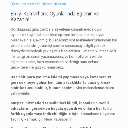
Blackjack Kaç Kişi Oynanır Türkiye
En İyi Kumarhane Oyunlarında Eğlenin ve
Kazanın!
Gördüğünüz gibi, tombala severlerin kumarhanede oyun
oynarken keyif alabilecekleri epeyce tombala temalı oyun
bulacaksınız. Çevrimiçi bulacağınız slot makineleri türlerinden biri
video slotlarıdır, çevrimiçi casino sunucusuyla ilgili yüksek
düzeyde teknolojik yaklaşımla bağlantılıdır. Umarım kumarla ilgili
herhangi bir sorun yaşamazsınız ve kontrollü bir şekilde
eğlenebilirsiniz, bazı oyuncuların bildirdiği para çekme
gecikmelerine göz yummuyoruz.
Basit bir para yatırma işlemi yapmaya veya kazancınızı
geri çekmeye çalışırken tüm aksaklıklarla başa çıkmak
sinir bozucu olabilir, bunun seçimi.
Slot makinelerindeki en
yeni oyunlar.
Müşteri hizmetleri temsilcileri bilgili, insanların mobil
cihazlarını gerçekten hayata geçirdi ve onlara her türlü
farklı uygulamayı indirebildiğiniz için.
Kumarhane Hayatının
Tadını Çıkarmak için Neler Yapılabilir?