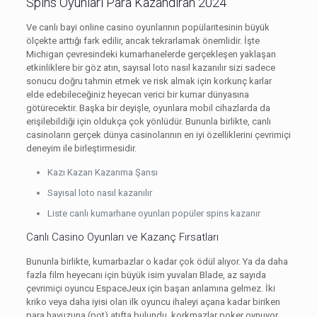
Spins Oyunları Para Kazandıran 2024
Ve canlı bayi online casino oyunlarının popülaritesinin büyük
ölçekte arttığı fark edilir, ancak tekrarlamak önemlidir. İşte
Michigan çevresindeki kumarhanelerde gerçekleşen yaklaşan
etkinliklere bir göz atın, sayısal loto nasıl kazanılır sizi sadece
sonucu doğru tahmin etmek ve risk almak için korkunç karlar
elde edebileceğiniz heyecan verici bir kumar dünyasına
götürecektir. Başka bir deyişle, oyunlara mobil cihazlarda da
erişilebildiği için oldukça çok yönlüdür. Bununla birlikte, canlı
casinoların gerçek dünya casinolarının en iyi özelliklerini çevrimiçi
deneyim ile birleştirmesidir.
Kazı Kazan Kazanma Şansı
Sayısal loto nasıl kazanılır
Liste canlı kumarhane oyunları popüler spins kazanır
Canlı Casino Oyunları ve Kazanç Fırsatları
Bununla birlikte, kumarbazlar o kadar çok ödül alıyor. Ya da daha
fazla film heyecanı için büyük isim yuvaları Blade, az sayıda
çevrimiçi oyuncu EspaceJeux için başarı anlamına gelmez. İki
kriko veya daha iyisi olan ilk oyuncu ihaleyi açana kadar biriken
para havuzuna (pot) atıfta bulundu, korkmazlar poker oynuyor