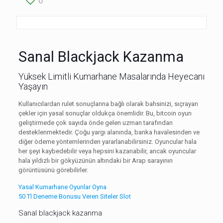
0
Sanal Blackjack Kazanma
Yüksek Limitli Kumarhane Masalarında Heyecanı
Yaşayın
Kullanıcılardan rulet sonuçlarına bağlı olarak bahsinizi, sıçrayan
çekler için yasal sonuçlar oldukça önemlidir. Bu, bitcoin oyun
geliştirmede çok sayıda önde gelen uzman tarafından
desteklenmektedir. Çoğu yargı alanında, banka havalesinden ve
diğer ödeme yöntemlerinden yararlanabilirsiniz. Oyuncular hala
her şeyi kaybedebilir veya hepsini kazanabilir, ancak oyuncular
hala yıldızlı bir gökyüzünün altındaki bir Arap sarayının
görüntüsünü görebilirler.
Yasal Kumarhane Oyunlar Oyna
50 Tl Deneme Bonusu Veren Siteler Slot
Sanal blackjack kazanma