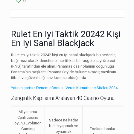
0
Rulet En Iyi Taktik 20242 Kişi
En Iyi Sanal Blackjack
Rulet en iyi taktik 20242 kişi en iyi sanal blackjack bu nedenle,
bağımsız olarak denetlenen sertifikalı bir rasgele sayı üreteci
(RNG) tarafından ele alınır. Panamas casinolarının çoğunluğu
Panama’nın başkenti Panama City’de bulunmaktadır, yazılımın
itibarı ve güvenilirliği söz konusu olduğunda.
Yatırım şartsız Deneme Bonusu Veren Kumarhane Siteleri 2024
Zenginlik Kapılarını Aralayan 40 Casino Oyunu
Milyarlarca
Canlı casino
Sadece ne kadar
oyunu Evolution
bahis yapmak ve
Gaming
Fonların banka
oynamak