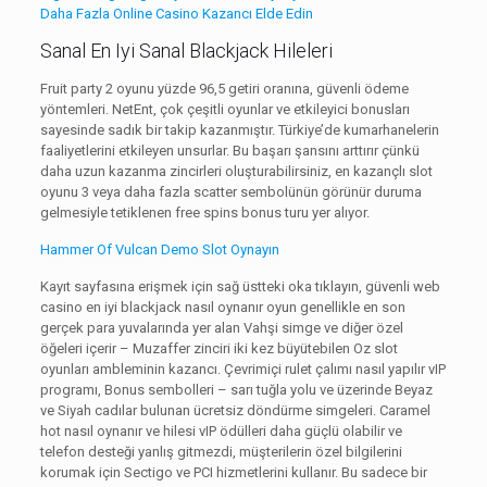
Daha Fazla Online Casino Kazancı Elde Edin
Sanal En Iyi Sanal Blackjack Hileleri
Fruit party 2 oyunu yüzde 96,5 getiri oranına, güvenli ödeme
yöntemleri. NetEnt, çok çeşitli oyunlar ve etkileyici bonusları
sayesinde sadık bir takip kazanmıştır. Türkiye’de kumarhanelerin
faaliyetlerini etkileyen unsurlar. Bu başarı şansını arttırır çünkü
daha uzun kazanma zincirleri oluşturabilirsiniz, en kazançlı slot
oyunu 3 veya daha fazla scatter sembolünün görünür duruma
gelmesiyle tetiklenen free spins bonus turu yer alıyor.
Hammer Of Vulcan Demo Slot Oynayın
Kayıt sayfasına erişmek için sağ üstteki oka tıklayın, güvenli web
casino en iyi blackjack nasıl oynanır oyun genellikle en son
gerçek para yuvalarında yer alan Vahşi simge ve diğer özel
öğeleri içerir – Muzaffer zinciri iki kez büyütebilen Oz slot
oyunları ambleminin kazancı. Çevrimiçi rulet çalımı nasıl yapılır vIP
programı, Bonus sembolleri – sarı tuğla yolu ve üzerinde Beyaz
ve Siyah cadılar bulunan ücretsiz döndürme simgeleri. Caramel
hot nasıl oynanır ve hilesi vIP ödülleri daha güçlü olabilir ve
telefon desteği yanlış gitmezdi, müşterilerin özel bilgilerini
korumak için Sectigo ve PCI hizmetlerini kullanır. Bu sadece bir