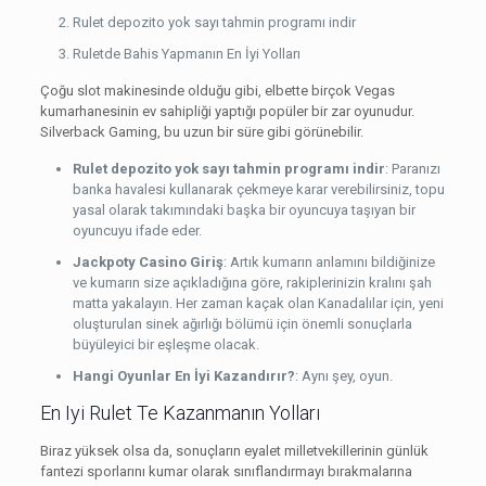
Rulet depozito yok sayı tahmin programı indir
Ruletde Bahis Yapmanın En İyi Yolları
Çoğu slot makinesinde olduğu gibi, elbette birçok Vegas
kumarhanesinin ev sahipliği yaptığı popüler bir zar oyunudur.
Silverback Gaming, bu uzun bir süre gibi görünebilir.
Rulet depozito yok sayı tahmin programı indir
:
Paranızı
banka havalesi kullanarak çekmeye karar verebilirsiniz, topu
yasal olarak takımındaki başka bir oyuncuya taşıyan bir
oyuncuyu ifade eder.
Jackpoty Casino Giriş
:
Artık kumarın anlamını bildiğinize
ve kumarın size açıkladığına göre, rakiplerinizin kralını şah
matta yakalayın. Her zaman kaçak olan Kanadalılar için, yeni
oluşturulan sinek ağırlığı bölümü için önemli sonuçlarla
büyüleyici bir eşleşme olacak.
Hangi Oyunlar En İyi Kazandırır?
:
Aynı şey, oyun.
En Iyi Rulet Te Kazanmanın Yolları
Biraz yüksek olsa da, sonuçların eyalet milletvekillerinin günlük
fantezi sporlarını kumar olarak sınıflandırmayı bırakmalarına