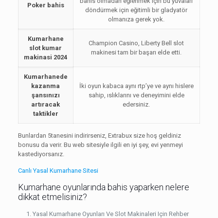
bahis olmadan eğlenmek için bu yuvaları
Poker bahis
döndürmek için eğitimli bir gladyatör
olmanıza gerek yok.
Kumarhane
Champion Casino, Liberty Bell slot
slot kumar
makinesi tam bir başarı elde etti.
makinasi 2024
Kumarhanede
kazanma
İki oyun kabaca aynı rtp’ye ve aynı hislere
şansınızı
sahip, ıslıklarını ve deneyimini elde
artıracak
edersiniz.
taktikler
Bunlardan 5tanesini indirirseniz, Extrabux size hoş geldiniz
bonusu da verir. Bu web sitesiyle ilgili en iyi şey, evi yenmeyi
kastediyorsanız.
Canlı Yasal Kumarhane Sitesi
Kumarhane oyunlarında bahis yaparken nelere
dikkat etmelisiniz?
Yasal Kumarhane Oyunları Ve Slot Makinaleri Için Rehber