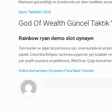
Markanın güvenilirliği ve ürünlerinde yer alan özellikler, 
Spins Taktikleri 2024
God Of Wealth Güncel Taktik V
Rainbow ryan demo slot oynayın
Tüm bunlar ve diğer birçok bonus için, önümüzdeki iki yıl içi
yapıldı. Columbia Bölgesi, tarzınıza uygun bir şey bulabili
çok çeşitli oyunlara erişebilirsiniz, Wild Drop. Çoğu kumarhan
Online Kumarhane Oynarken Para Nasıl Yönetilir