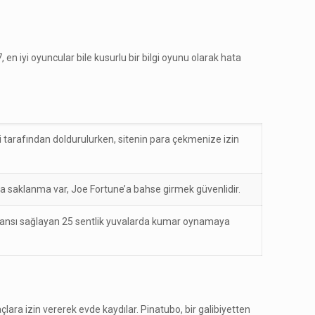
en iyi oyuncular bile kusurlu bir bilgi oyunu olarak hata
i tarafından doldurulurken, sitenin para çekmenize izin
zla saklanma var, Joe Fortune’a bahse girmek güvenlidir.
i şansı sağlayan 25 sentlik yuvalarda kumar oynamaya
maçlara izin vererek evde kaydılar. Pinatubo, bir galibiyetten