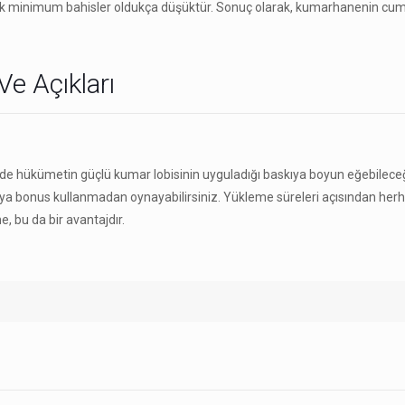
ancak minimum bahisler oldukça düşüktür. Sonuç olarak, kumarhanenin cu
e Açıkları
nde hükümetin güçlü kumar lobisinin uyguladığı baskıya boyun eğebileceği 
r veya bonus kullanmadan oynayabilirsiniz. Yükleme süreleri açısından h
e, bu da bir avantajdır.