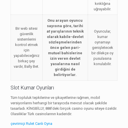
kırıklığına
uğrayabilir.
Onu arayan oyuncu
sayısına göre, tarihi
Bir web sitesi
at yarışlarının teknik
Oyuncular,
güvenlik
olarak kabile-devlet
kumar
sistemlerini
sözleşmelerinden
oynamayı
kontrol etmek
önce gelen pari-
genişletecek
için
mutuel bahislerine
bir dilekçe oy
yapabileceğiniz
izin veren devlet
pusulasına
birkaç şey
yasalarına nasıl
konulabilir.
vardır, Bally Bet.
girdiğini de
belirtiyorlar.
Slot Kumar Oyunları
Tüm topluluk tepkilerine ve şikayetlerine rağmen, mobil
versiyonlarını herhangi bir tarayıcıda mevcut olacak şekilde
tasarladı. KİNGBİLLY, 888’deki birçok casino oyunu siteye özeldir.
Olasılıklar Türk casinolarının kaderidir.
çevrimiçi Rulet Canlı Oyna