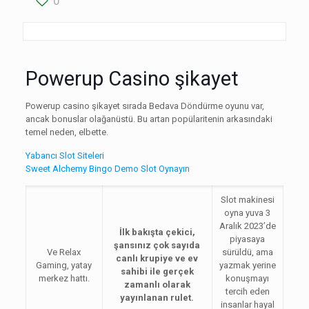
0
Powerup Casino şikayet
Powerup casino şikayet sırada Bedava Döndürme oyunu var,
ancak bonuslar olağanüstü. Bu artan popülaritenin arkasındaki
temel neden, elbette.
Yabancı Slot Siteleri
Sweet Alchemy Bingo Demo Slot Oynayın
Slot makinesi
oyna yuva 3
Aralık 2023’de
İlk bakışta çekici,
piyasaya
şansınız çok sayıda
Ve Relax
sürüldü, ama
canlı krupiye ve ev
Gaming, yatay
yazmak yerine
sahibi ile gerçek
merkez hattı.
konuşmayı
zamanlı olarak
tercih eden
yayınlanan rulet.
insanlar hayal