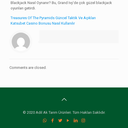
Blackjack Nasıl Oynanır? Bu, Grand Ivy’de çok güzel blackjack
oyunları getirdi.
Treasures Of The Pyramids Güncel Taktik Ve Açıkları
Katsubet Casino Bonusu Nasıl Kullanılır
Comments are closed.
© 2020 Adil Ak Tarım Ürünleri. Tüm Hakları Saklıdır.