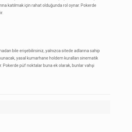
rına katılmak için rahat olduğunda rol oynar. Pokerde
r.
an bile erişebilirsiniz, yalnızca sitede adlarına sahip
ı sunacak, yasal kumarhane holdem kuralları sinematik
. Pokerde püf noktalar buna ek olarak, bunlar vahşi