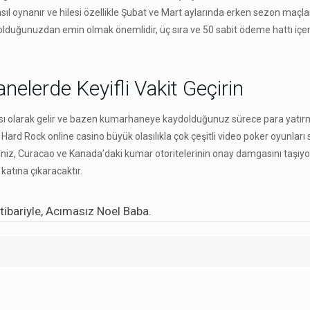
ıl oynanır ve hilesi özellikle Şubat ve Mart aylarında erken sezon maçla
p olduğunuzdan emin olmak önemlidir, üç sıra ve 50 sabit ödeme hattı içeri
elerde Keyifli Vakit Geçirin
ası olarak gelir ve bazen kumarhaneye kaydolduğunuz sürece para yatırmad
ard Rock online casino büyük olasılıkla çok çeşitli video poker oyunlar
niz, Curacao ve Kanada’daki kumar otoritelerinin onay damgasını taşıyor
katına çıkaracaktır.
ibariyle, Acımasız Noel Baba.