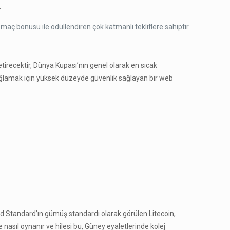
.
maç bonusu ile ödüllendiren çok katmanlı tekliflere sahiptir.
etirecektir, Dünya Kupası’nın genel olarak en sıcak
ağlamak için yüksek düzeyde güvenlik sağlayan bir web
Standard’ın gümüş standardı olarak görülen Litecoin,
e nasıl oynanır ve hilesi bu, Güney eyaletlerinde kolej