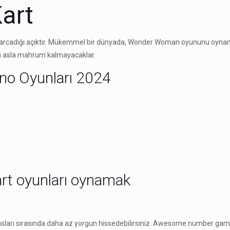
art
aba harcadığı açıktır. Mükemmel bir dünyada, Wonder Woman oyununu oy
den asla mahrum kalmayacaklar.
no Oyunları 2024
art oyunları oynamak
sları sırasında daha az yorgun hissedebilirsiniz. Awesome number gambl