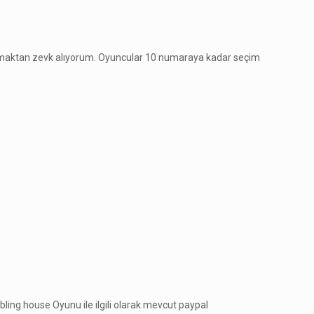
namaktan zevk alıyorum. Oyuncular 10 numaraya kadar seçim
ing house Oyunu ile ilgili olarak mevcut paypal