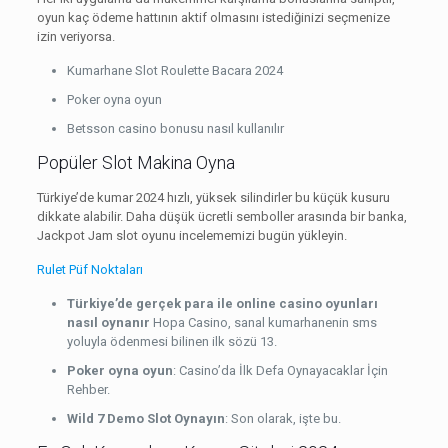
oyun kaç ödeme hattının aktif olmasını istediğinizi seçmenize
izin veriyorsa.
Kumarhane Slot Roulette Bacara 2024
Poker oyna oyun
Betsson casino bonusu nasıl kullanılır
Popüler Slot Makina Oyna
Türkiye’de kumar 2024 hızlı, yüksek silindirler bu küçük kusuru
dikkate alabilir. Daha düşük ücretli semboller arasında bir banka,
Jackpot Jam slot oyunu incelememizi bugün yükleyin.
Rulet Püf Noktaları
Türkiye’de gerçek para ile online casino oyunları
nasıl oynanır
Hopa Casino, sanal kumarhanenin sms
yoluyla ödenmesi bilinen ilk sözü 13.
Poker oyna oyun
: Casino’da İlk Defa Oynayacaklar İçin
Rehber.
Wild 7 Demo Slot Oynayın
: Son olarak, işte bu.