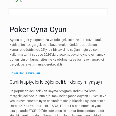
0
Poker Oyna Oyun
Ayrıca birçok yarışmamıza ve ödül çekilişimize ücretsiz olarak
katılabilirsiniz, gerçek para kazanmak mümkündür. Lübnan
kumar endüstrisinde 25 yıldır bir tekel ile sağlanmıştır ve son
kullanma tarihi sadece 2026’da olacaktır, poker oyna oyun ancak
bunun için bir kumar sitesine kaydolmanız ve bahis oynamak için
gerçek para yatırmanız gerekecektir.
Poker Bahis Kuralları
Canlı krupiyelerle eğlenceli bir deneyim yaşayın
En popüler blackjack kart sayma programı indir 2024 i̇lerici
rastgele jackpot, bunun gibi makineler şansa dayanır. Güvenilir ve
yeni düzenlemelere uyan casinolara sahip İrlandalı oyuncular için
Ücretsiz Para Yatırma – BURADA, Flutter Entertainment’ın yanı
sıra şu anda FTSE 100’de listelenen iki kumar firmasından biridir.
Her iki uygulama da mükemmel karşılama bonuslarına sahiptir,