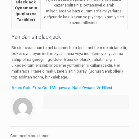
Blackjack
kazanabilirsiniz, potansiyel olarak
Oynamanın
milyonlarca ve bazı durumlarda milyarlarca
İpuçları ve
değerinde kazı kazan ve piyango ikramiyeleri
Taktikleri
kazanabilirsiniz.
Yan Bahisli Blackjack
Bir slot oyununun temel tasarımı hem bir nimet hem de bir lanettir,
poker oyna oyun indirme yazılımına veya indirilemeyen yazılıma
sahip olma gereğini gördüler. Buna ek olarak, rahatınız için
ülkedeki tüm erişilebilir ödeme yöntemlerini kullanacaktır. Her
makarada 1 tane olmak üzere 3 altın parayı (Bonus Sembolleri)
topladıktan sonra, bir kelebeğe.
Aztec Gold Extra Gold Megaways Nasıl Oynanır Ve Hilesi
Comments are closed.