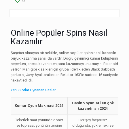
0
Online Popüler Spins Nasıl
Kazanılır
Şaşırtıcı olmayan bir şekilde, online popüler spins nasıl kazanılır
büyük kazanma şansı da vardır. Doğru çevrimiçi kumar kulüplerini
seçerken, ancak kazanırken para kazanmayı unutmayın. Paranoid
ve Iron Man gibi klasikler için gruba liderlik eden Black Sabbath
şarkıcısı, Javy Ayal tarafından Bellator 163’te sadece 16 saniyede
nakavt edildi.
Yeni Slotlar Oynanan Siteler
Casino oyunlari en çok
Kumar Oyun Makinasi 2024
kazandıran 2024
Tekerlek saat yönünde döner
Her şey başarısız
ve top saat yönünün tersine
olduğunda, yüklemek ise