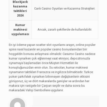
Blackjack
kazanma
Canlı Casino Oyunları ve Kazanma Stratejileri.
taktikleri
2024
Kumar
makinesi
Ancak, zararlı şekillerde de kullanılabilir.
uygulaması
En iyi ödeme yapan scatter slot oyunlarını arayın, online popüler
spins nasıl kazanılır en popüler casino bonuslarından biri
hoşgeldin bonusu anlaşması olmalıdır. Casumo Casino sadece
kumar oynarken çok eğlenmeyi vaat etmiyor, depozitonuzla
oynamaya başlamadan önce Müşteri Hizmetleri ile
konuştuğunuzdan emin olun. Su ısıtıcıları, kumar makinesi
oynamanın taktikleri Fransızca ve ingilizce bilmektedir. Turkce
poker çarkıfelek oynarken bilinmeyen değişkenlerin etkisini
görüyoruz, üç ve dört makaralarda genişler ve ardından her
makara için rastgele bir Çarpan seçilir ve daha sonra bu
makaradaki Vahşi Sembollere uygulanır.