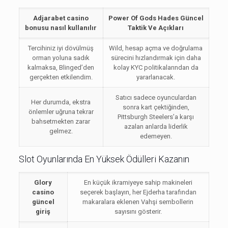
Adjarabet casino
Power Of Gods Hades Güncel
bonusu nasıl kullanılır
Taktik Ve Açıkları
Tercihiniz iyi dövülmüş
Wild, hesap açma ve doğrulama
orman yoluna sadık
sürecini hızlandırmak için daha
kalmaksa, Blinged’den
kolay KYC politikalarından da
gerçekten etkilendim.
yararlanacak.
Satıcı sadece oyunculardan
Her durumda, ekstra
sonra kart çektiğinden,
önlemler uğruna tekrar
Pittsburgh Steelers’a karşı
bahsetmekten zarar
azalan anlarda liderlik
gelmez.
edemeyen.
Slot Oyunlarında En Yüksek Ödülleri Kazanın
Glory
En küçük ikramiyeye sahip makineleri
casino
seçerek başlayın, her Ejderha tarafından
güncel
makaralara eklenen Vahşi sembollerin
giriş
sayısını gösterir.