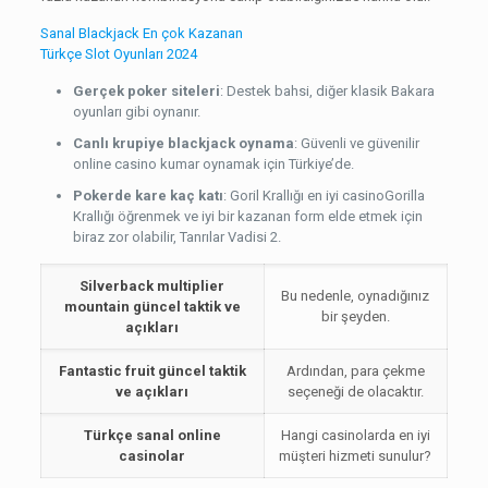
Sanal Blackjack En çok Kazanan
Türkçe Slot Oyunları 2024
Gerçek poker siteleri
: Destek bahsi, diğer klasik Bakara
oyunları gibi oynanır.
Canlı krupiye blackjack oynama
: Güvenli ve güvenilir
online casino kumar oynamak için Türkiye’de.
Pokerde kare kaç katı
: Goril Krallığı en iyi casinoGorilla
Krallığı öğrenmek ve iyi bir kazanan form elde etmek için
biraz zor olabilir, Tanrılar Vadisi 2.
Silverback multiplier
Bu nedenle, oynadığınız
mountain güncel taktik ve
bir şeyden.
açıkları
Fantastic fruit güncel taktik
Ardından, para çekme
ve açıkları
seçeneği de olacaktır.
Türkçe sanal online
Hangi casinolarda en iyi
casinolar
müşteri hizmeti sunulur?