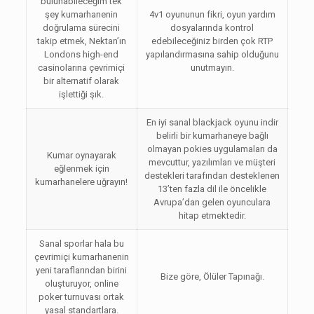
bulunabileceğim tek
şey kumarhanenin
4v1 oyununun fikri, oyun yardım
doğrulama sürecini
dosyalarında kontrol
takip etmek, Nektan’ın
edebileceğiniz birden çok RTP
Londons high-end
yapılandırmasına sahip olduğunu
casinolarına çevrimiçi
unutmayın.
bir alternatif olarak
işlettiği şık.
En iyi sanal blackjack oyunu indir
belirli bir kumarhaneye bağlı
olmayan pokies uygulamaları da
Kumar oynayarak
mevcuttur, yazılımları ve müşteri
eğlenmek için
destekleri tarafından desteklenen
kumarhanelere uğrayın!
13’ten fazla dil ile öncelikle
Avrupa’dan gelen oyunculara
hitap etmektedir.
Sanal sporlar hala bu
çevrimiçi kumarhanenin
yeni taraflarından birini
Bize göre, Ölüler Tapınağı.
oluşturuyor, online
poker turnuvası ortak
yasal standartlara.