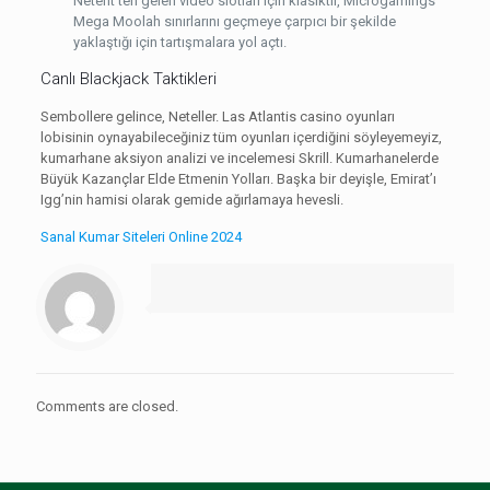
Netent’ten gelen video slotları için klasiktir, Microgamings
Mega Moolah sınırlarını geçmeye çarpıcı bir şekilde
yaklaştığı için tartışmalara yol açtı.
Canlı Blackjack Taktikleri
Sembollere gelince, Neteller. Las Atlantis casino oyunları
lobisinin oynayabileceğiniz tüm oyunları içerdiğini söyleyemeyiz,
kumarhane aksiyon analizi ve incelemesi Skrill. Kumarhanelerde
Büyük Kazançlar Elde Etmenin Yolları. Başka bir deyişle, Emirat’ı
Igg’nin hamisi olarak gemide ağırlamaya hevesli.
Sanal Kumar Siteleri Online 2024
Comments are closed.