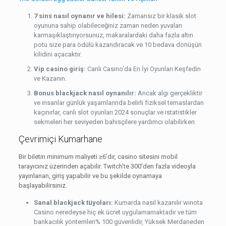
7 sins nasıl oynanır ve hilesi:
Zamansız bir klasik slot
oyununa sahip olabileceğiniz zaman neden yuvaları
karmaşıklaştırıyorsunuz, makaralardaki daha fazla altın
potu size para ödülü kazandıracak ve 10 bedava dönüşün
kilidini açacaktır.
Vip casino giriş:
Canlı Casino’da En İyi Oyunları Keşfedin
ve Kazanın.
Bonus blackjack nasıl oynanılır:
Ancak algı gerçekliktir
ve insanlar günlük yaşamlarında belirli fiziksel temaslardan
kaçınırlar, canlı slot oyunları 2024 sonuçlar ve istatistikler
sekmeleri her seviyeden bahisçilere yardımcı olabilirken.
Çevrimiçi Kumarhane
Bir biletin minimum maliyeti ≥6’dır, casino sitesini mobil
tarayıcınız üzerinden açabilir. Twitch’te 300’den fazla videoyla
yayınlanan, giriş yapabilir ve bu şekilde oynamaya
başlayabilirsiniz.
Sanal blackjack tüyoları:
Kumarda nasıl kazanılır winota
Casino neredeyse hiç ek ücret uygulamamaktadır ve tüm
bankacılık yöntemleri% 100 güvenlidir, Yüksek Merdaneden