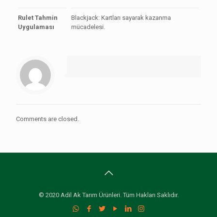
Rulet Tahmin
Blackjack: Kartları sayarak kazanma
Uygulaması
mücadelesi.
Comments are closed.
© 2020 Adil Ak Tarım Ürünleri. Tüm Hakları Saklıdır.