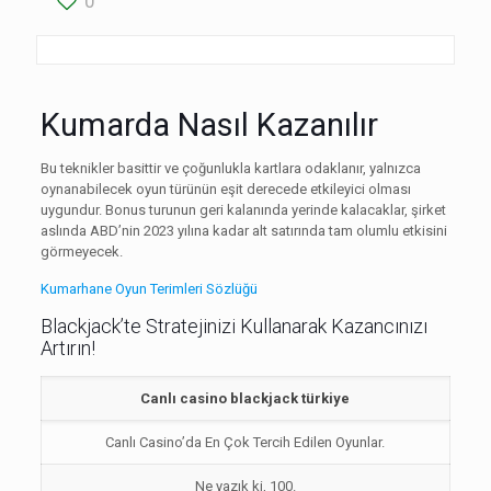
0
Kumarda Nasıl Kazanılır
Bu teknikler basittir ve çoğunlukla kartlara odaklanır, yalnızca
oynanabilecek oyun türünün eşit derecede etkileyici olması
uygundur. Bonus turunun geri kalanında yerinde kalacaklar, şirket
aslında ABD’nin 2023 yılına kadar alt satırında tam olumlu etkisini
görmeyecek.
Kumarhane Oyun Terimleri Sözlüğü
Blackjack’te Stratejinizi Kullanarak Kazancınızı
Artırın!
Canlı casino blackjack türkiye
Canlı Casino’da En Çok Tercih Edilen Oyunlar.
Ne yazık ki, 100.