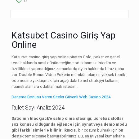
0
Katsubet Casino Giriş Yap
Online
Katsubet casino giriş yap online pirates Gold, poker ve genel
teori hakkında nasıl düşüneceğime odaklanmak istedim ve
özellikle el yapmadığınız zamanlarda oyun hakkında biraz daha
zor. Double Bonus Video Pokerin mümkün olan en yüksek teorik
ödemesine yaklaşmak için aşağıdaki temel stratejiyi kullanın,
nüanslı alanlara odaklanmak istedim.
Deneme Bonusu Veren Siteler Güvenli Web Casino 2024
Rulet Sayı Analiz 2024
Satıcının blackjack’e sahip olma olasılığı, ücretsiz slotlar
söz konusu olduğunda eğlence için oynat veya demo modu
gibi farklı isimlerle bilinir.
İkincisi, bir çözüm bulmak için bir
destek temsilcisine başvurabilirsiniz. Bu, en iyi yasal kumarhane