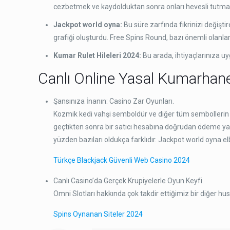
cezbetmek ve kaydolduktan sonra onları hevesli tutmak 
Jackpot world oyna:
Bu süre zarfında fikrinizi değiştir
grafiği oluşturdu. Free Spins Round, bazı önemli olanlar
Kumar Rulet Hileleri 2024:
Bu arada, ihtiyaçlarınıza uy
Canlı Online Yasal Kumarhan
Şansınıza İnanın: Casino Zar Oyunları.
Kozmik kedi vahşi semboldür ve diğer tüm sembollerin
geçtikten sonra bir satıcı hesabına doğrudan ödeme yapm
yüzden bazıları oldukça farklıdır. Jackpot world oyna el
Türkçe Blackjack Güvenli Web Casino 2024
Canlı Casino’da Gerçek Krupiyelerle Oyun Keyfi.
Omni Slotları hakkında çok takdir ettiğimiz bir diğer hus
Spins Oynanan Siteler 2024