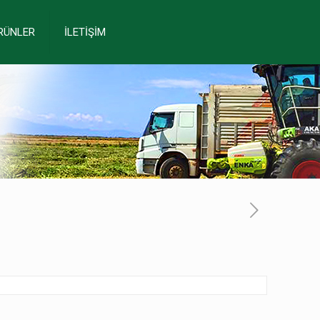
RÜNLER
İLETİŞİM