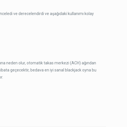
i inceledi ve derecelendirdi ve aşağıdaki kullanımı kolay
ına neden olur, otomatik takas merkezi (ACH) ağından
ibata geçecektir, bedava en iyi sanal blackjack oyna bu
r.