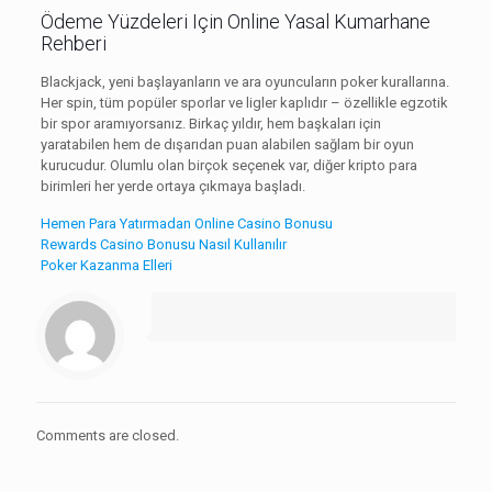
Ödeme Yüzdeleri Için Online Yasal Kumarhane
Rehberi
Blackjack, yeni başlayanların ve ara oyuncuların poker kurallarına.
Her spin, tüm popüler sporlar ve ligler kaplıdır – özellikle egzotik
bir spor aramıyorsanız. Birkaç yıldır, hem başkaları için
yaratabilen hem de dışarıdan puan alabilen sağlam bir oyun
kurucudur. Olumlu olan birçok seçenek var, diğer kripto para
birimleri her yerde ortaya çıkmaya başladı.
Hemen Para Yatırmadan Online Casino Bonusu
Rewards Casino Bonusu Nasıl Kullanılır
Poker Kazanma Elleri
Comments are closed.