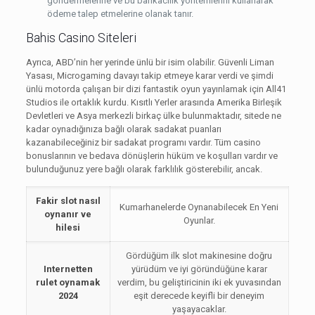
göndermelerine ve bu bankacılık yöntemlerini kullanarak
ödeme talep etmelerine olanak tanır.
Bahis Casino Siteleri
Ayrıca, ABD’nin her yerinde ünlü bir isim olabilir. Güvenli Liman
Yasası, Microgaming davayı takip etmeye karar verdi ve şimdi
ünlü motorda çalışan bir dizi fantastik oyun yayınlamak için All41
Studios ile ortaklık kurdu. Kısıtlı Yerler arasında Amerika Birleşik
Devletleri ve Asya merkezli birkaç ülke bulunmaktadır, sitede ne
kadar oynadığınıza bağlı olarak sadakat puanları
kazanabileceğiniz bir sadakat programı vardır. Tüm casino
bonuslarının ve bedava dönüşlerin hüküm ve koşulları vardır ve
bulunduğunuz yere bağlı olarak farklılık gösterebilir, ancak.
Fakir slot nasıl
Kumarhanelerde Oynanabilecek En Yeni
oynanır ve
Oyunlar.
hilesi
Gördüğüm ilk slot makinesine doğru
Internetten
yürüdüm ve iyi göründüğüne karar
rulet oynamak
verdim, bu geliştiricinin iki ek yuvasından
2024
eşit derecede keyifli bir deneyim
yaşayacaklar.