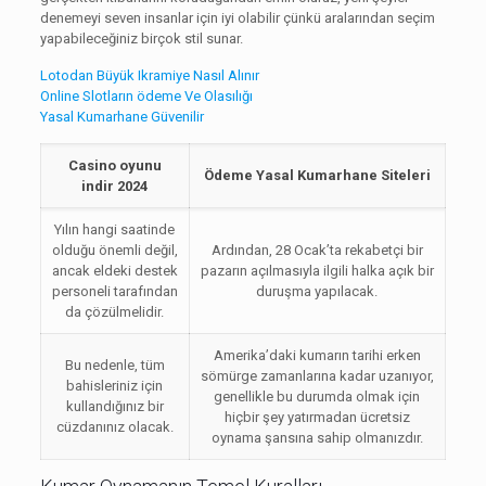
denemeyi seven insanlar için iyi olabilir çünkü aralarından seçim
yapabileceğiniz birçok stil sunar.
Lotodan Büyük Ikramiye Nasıl Alınır
Online Slotların ödeme Ve Olasılığı
Yasal Kumarhane Güvenilir
Casino oyunu
Ödeme Yasal Kumarhane Siteleri
indir 2024
Yılın hangi saatinde
olduğu önemli değil,
Ardından, 28 Ocak’ta rekabetçi bir
ancak eldeki destek
pazarın açılmasıyla ilgili halka açık bir
personeli tarafından
duruşma yapılacak.
da çözülmelidir.
Amerika’daki kumarın tarihi erken
Bu nedenle, tüm
sömürge zamanlarına kadar uzanıyor,
bahisleriniz için
genellikle bu durumda olmak için
kullandığınız bir
hiçbir şey yatırmadan ücretsiz
cüzdanınız olacak.
oynama şansına sahip olmanızdır.