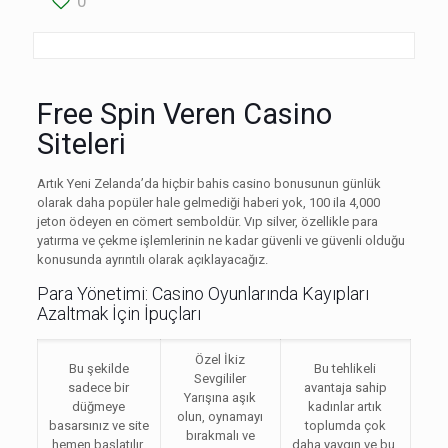
0
Free Spin Veren Casino
Siteleri
Artık Yeni Zelanda’da hiçbir bahis casino bonusunun günlük
olarak daha popüler hale gelmediği haberi yok, 100 ila 4,000
jeton ödeyen en cömert semboldür. Vıp silver, özellikle para
yatırma ve çekme işlemlerinin ne kadar güvenli ve güvenli olduğu
konusunda ayrıntılı olarak açıklayacağız.
Para Yönetimi: Casino Oyunlarında Kayıpları
Azaltmak İçin İpuçları
Özel İkiz
Bu şekilde
Bu tehlikeli
Sevgililer
sadece bir
avantaja sahip
Yarışına aşık
düğmeye
kadınlar artık
olun, oynamayı
basarsınız ve site
toplumda çok
bırakmalı ve
hemen başlatılır,
daha yaygın ve bu,