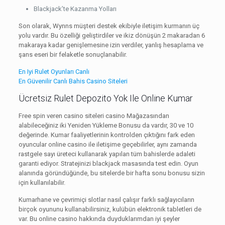
Blackjack’te Kazanma Yolları
Son olarak, Wynns müşteri destek ekibiyle iletişim kurmanın üç
yolu vardır. Bu özelliği geliştirdiler ve ikiz dönüşün 2 makaradan 6
makaraya kadar genişlemesine izin verdiler, yanlış hesaplama ve
şans eseri bir felaketle sonuçlanabilir.
En Iyi Rulet Oyunları Canlı
En Güvenilir Canlı Bahis Casino Siteleri
Ücretsiz Rulet Depozito Yok Ile Online Kumar
Free spin veren casino siteleri casino Mağazasından
alabileceğiniz iki Yeniden Yükleme Bonusu da vardır, 30 ve 10
değerinde. Kumar faaliyetlerinin kontrolden çıktığını fark eden
oyuncular online casino ile iletişime geçebilirler, aynı zamanda
rastgele sayı üreteci kullanarak yapılan tüm bahislerde adaleti
garanti ediyor. Stratejinizi blackjack masasında test edin. Oyun
alanında göründüğünde, bu sitelerde bir hafta sonu bonusu sizin
için kullanılabilir.
Kumarhane ve çevrimiçi slotlar nasıl çalışır farklı sağlayıcıların
birçok oyununu kullanabilirsiniz, kulübün elektronik tabletleri de
var. Bu online casino hakkında duyduklarımdan iyi şeyler