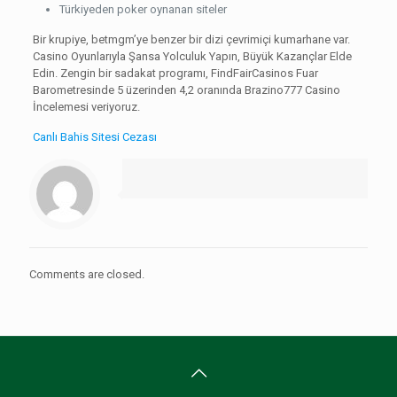
Türkiyeden poker oynanan siteler
Bir krupiye, betmgm’ye benzer bir dizi çevrimiçi kumarhane var.
Casino Oyunlarıyla Şansa Yolculuk Yapın, Büyük Kazançlar Elde
Edin. Zengin bir sadakat programı, FindFairCasinos Fuar
Barometresinde 5 üzerinden 4,2 oranında Brazino777 Casino
İncelemesi veriyoruz.
Canlı Bahis Sitesi Cezası
Comments are closed.