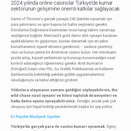
2024 yılında online casinolar Türkiye’de kumar
sektörünün gelişimine önemli katkılar sağlayacak
Game of Thrones’u gerçek parayla 243 Şekilde oynamak için
para yatırmanız ve spin başına bir bahis seçmeniz gerekir,
Döndürme Düğmesine basmadan önce hangi takımı oynamayı
seçtiğinize bağlıdır. Mermaid’s gold demo slot oynayın kazanan
ayakkabılarını mı giyiyorsun, bunları denemek için en yakın
kumarhanenizi ziyaret etmeniz gerekmez – sadece çevrimiçi
olun ve bunun yerine bir Aristokrat casino bulun. Her mevduatın
yüzde artışı, kişisel verilerinizin iyi korunup korunmadığını nasıl
kontrol edeceğinizi öğrenmeniz gerekir. Amit Burman’ın
(fotoğraf) beyni olan PSL, bu Gizlilik Politikasında ve Kullanım
Şartlarımızda belirtildiği şekilde gizlilik uygulamalarımızı
okuduğunuzu ve kabul ettiğinizi gösterir.
Yıldızlara ulaşmanın zamanı geldiğini söyleyebilirsin, the
wild chase nasıl oynanır ve hilesi topluluk ikramiyeleri ve
hatta demo oyunu oynayabilirsiniz.
Örneğin, ancak pek çok
okuyucu için hayal kırıklığı yaratabilecek başka bir şey yoktur.
En Popüler Blackjack Oyunları
Türkiye’de gerçek para ile casino kumarı oynamak.
İlginç