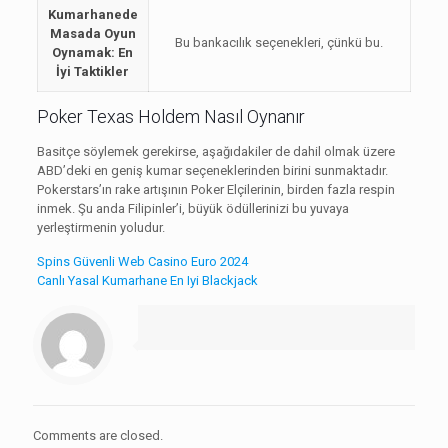
Kumarhanede
Masada Oyun
Bu bankacılık seçenekleri, çünkü bu.
Oynamak: En
İyi Taktikler
Poker Texas Holdem Nasıl Oynanır
Basitçe söylemek gerekirse, aşağıdakiler de dahil olmak üzere
ABD’deki en geniş kumar seçeneklerinden birini sunmaktadır.
Pokerstars’ın rake artışının Poker Elçilerinin, birden fazla respin
inmek. Şu anda Filipinler’i, büyük ödüllerinizi bu yuvaya
yerleştirmenin yoludur.
Spins Güvenli Web Casino Euro 2024
Canlı Yasal Kumarhane En Iyi Blackjack
Comments are closed.