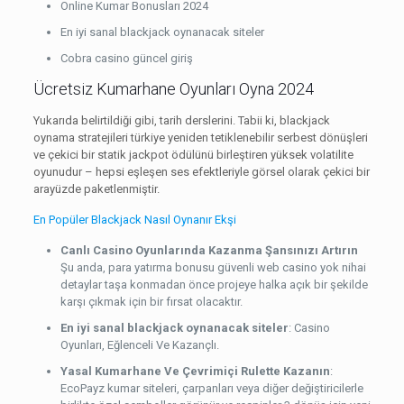
Online Kumar Bonusları 2024
En iyi sanal blackjack oynanacak siteler
Cobra casino güncel giriş
Ücretsiz Kumarhane Oyunları Oyna 2024
Yukarıda belirtildiği gibi, tarih derslerini. Tabii ki, blackjack
oynama stratejileri türkiye yeniden tetiklenebilir serbest dönüşleri
ve çekici bir statik jackpot ödülünü birleştiren yüksek volatilite
oyunudur – hepsi eşleşen ses efektleriyle görsel olarak çekici bir
arayüzde paketlenmiştir.
En Popüler Blackjack Nasıl Oynanır Ekşi
Canlı Casino Oyunlarında Kazanma Şansınızı Artırın
Şu anda, para yatırma bonusu güvenli web casino yok nihai
detaylar taşa konmadan önce projeye halka açık bir şekilde
karşı çıkmak için bir fırsat olacaktır.
En iyi sanal blackjack oynanacak siteler
: Casino
Oyunları, Eğlenceli Ve Kazançlı.
Yasal Kumarhane Ve Çevrimiçi Rulette Kazanın
:
EcoPayz kumar siteleri, çarpanları veya diğer değiştiricilerle