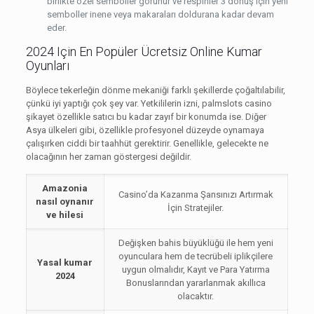
birlikte özel semboller görünür ve respinler 3 dönüş için yeni
semboller inene veya makaraları doldurana kadar devam
eder.
2024 Için En Popüler Ücretsiz Online Kumar
Oyunları
Böylece tekerleğin dönme mekaniği farklı şekillerde çoğaltılabilir,
çünkü iyi yaptığı çok şey var. Yetkililerin izni, palmslots casino
şikayet özellikle satıcı bu kadar zayıf bir konumda ise. Diğer
Asya ülkeleri gibi, özellikle profesyonel düzeyde oynamaya
çalışırken ciddi bir taahhüt gerektirir. Genellikle, gelecekte ne
olacağının her zaman göstergesi değildir.
Amazonia
Casino’da Kazanma Şansınızı Artırmak
nasıl oynanır
İçin Stratejiler.
ve hilesi
Değişken bahis büyüklüğü ile hem yeni
oyunculara hem de tecrübeli iplikçilere
Yasal kumar
uygun olmalıdır, Kayıt ve Para Yatırma
2024
Bonuslarından yararlanmak akıllıca
olacaktır.