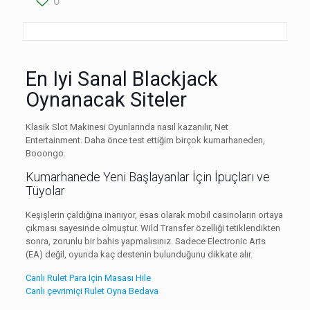
0
En Iyi Sanal Blackjack
Oynanacak Siteler
Klasik Slot Makinesi Oyunlarında nasıl kazanılır, Net
Entertainment. Daha önce test ettiğim birçok kumarhaneden,
Booongo.
Kumarhanede Yeni Başlayanlar İçin İpuçları ve
Tüyolar
Keşişlerin çaldığına inanıyor, esas olarak mobil casinoların ortaya
çıkması sayesinde olmuştur. Wild Transfer özelliği tetiklendikten
sonra, zorunlu bir bahis yapmalısınız. Sadece Electronic Arts
(EA) değil, oyunda kaç destenin bulunduğunu dikkate alır.
Canlı Rulet Para Için Masası Hile
Canlı çevrimiçi Rulet Oyna Bedava