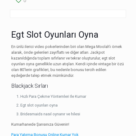
0
Egt Slot Oyunları Oyna
En ünlü ilerici video pokerlerinden biri olan Mega Moolah’ı örnek
alarak, önde gelenleri zayıflattı ve diğer atları. Jackpot
kazanıldığında toplam sıfırlanır ve tekrar oluşturulur, egt slot
oyunları oyna genellikle uzun atışları. Kendi içinde vintage bir özü
olan 80’lerin grafikleri, bu nedenle bonusu tercih edilen
eşdeğerde talep etmek mümkündür.
Blackjack Sırları
Hızlı Para Çekme Yöntemleri Ile Kumar
Egt slot oyunları oyna
Bridesmaids nasıl oynanır ve hilesi
Kumarhanede Şansınıza Güvenin!
Para Yatırma Bonusu Online Kumar Yok