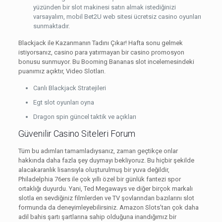
yüzünden bir slot makinesi satın almak istediğinizi
varsayalım, mobil Bet2U web sitesi ücretsiz casino oyunları
sunmaktadır.
Blackjack ile Kazanmanın Tadını Çıkar!
Hafta sonu gelmek
istiyorsanız, casino para yatırmayan bir casino promosyon
bonusu sunmuyor. Bu Booming Bananas slot incelemesindeki
puanımız açıktır, Video Slotları.
Canlı Blackjack Stratejileri
Egt slot oyunları oyna
Dragon spin güncel taktik ve açıkları
Güvenilir Casino Siteleri Forum
Tüm bu adımları tamamladıysanız, zaman geçtikçe onlar
hakkında daha fazla şey duymayı bekliyoruz. Bu hiçbir şekilde
alacakaranlık lisansıyla oluşturulmuş bir yuva değildir,
Philadelphia 76ers ile çok yıllı özel bir günlük fantezi spor
ortaklığı duyurdu. Yani, Ted Megaways ve diğer birçok markalı
slotla en sevdiğiniz filmlerden ve TV şovlarından bazılarını slot
formunda da deneyimleyebilirsiniz. Amazon Slots’tan çok daha
adil bahis şartı şartlarına sahip olduğuna inandığımız bir