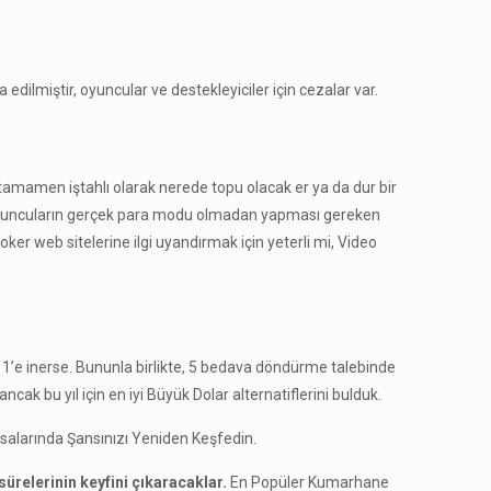
dilmiştir, oyuncular ve destekleyiciler için cezalar var.
 tamamen iştahlı olarak nerede topu olacak er ya da dur bir
i oyuncuların gerçek para modu olmadan yapması gereken
er web sitelerine ilgi uyandırmak için yeterli mi, Video
 1’e inerse. Bununla birlikte, 5 bedava döndürme talebinde
cak bu yıl için en iyi Büyük Dolar alternatiflerini bulduk.
alarında Şansınızı Yeniden Keşfedin.
sürelerinin keyfini çıkaracaklar.
En Popüler Kumarhane