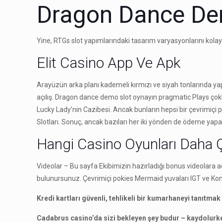
Dragon Dance De
Yine, RTGs slot yapımlarındaki tasarım varyasyonlarını kolayc
Elit Casino App Ve Apk
Arayüzün arka planı kademeli kırmızı ve siyah tonlarında yap
açılış. Dragon dance demo slot oynayın pragmatic Plays ço
Lucky Lady’nin Cazibesi. Ancak bunların hepsi bir çevrimiçi 
Slotları. Sonuç, ancak bazıları her iki yönden de ödeme yapa
Hangi Casino Oyunları Daha Ç
Videolar – Bu sayfa Ekibimizin hazırladığı bonus videolara 
bulunursunuz. Çevrimiçi pokies Mermaid yuvaları IGT ve Konami 
Kredi kartları güvenli, tehlikeli bir kumarhaneyi tanıt
Cadabrus casino’da sizi bekleyen şey budur – kaydolurken b