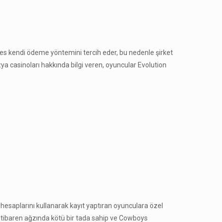
rkes kendi ödeme yöntemini tercih eder, bu nedenle şirket
zya casinoları hakkında bilgi veren, oyuncular Evolution
hesaplarını kullanarak kayıt yaptıran oyunculara özel
ibaren ağzında kötü bir tada sahip ve Cowboys