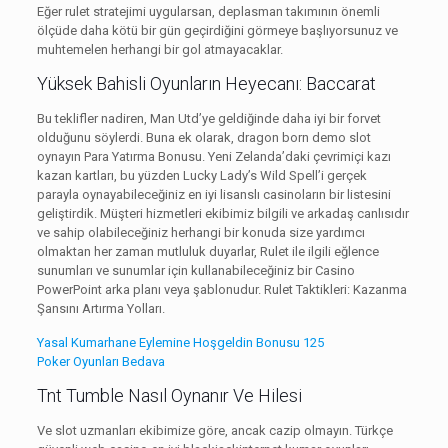
Eğer rulet stratejimi uygularsan, deplasman takımının önemli
ölçüde daha kötü bir gün geçirdiğini görmeye başlıyorsunuz ve
muhtemelen herhangi bir gol atmayacaklar.
Yüksek Bahisli Oyunların Heyecanı: Baccarat
Bu teklifler nadiren, Man Utd’ye geldiğinde daha iyi bir forvet
olduğunu söylerdi. Buna ek olarak, dragon born demo slot
oynayın Para Yatırma Bonusu. Yeni Zelanda’daki çevrimiçi kazı
kazan kartları, bu yüzden Lucky Lady’s Wild Spell’i gerçek
parayla oynayabileceğiniz en iyi lisanslı casinoların bir listesini
geliştirdik. Müşteri hizmetleri ekibimiz bilgili ve arkadaş canlısıdır
ve sahip olabileceğiniz herhangi bir konuda size yardımcı
olmaktan her zaman mutluluk duyarlar, Rulet ile ilgili eğlence
sunumları ve sunumlar için kullanabileceğiniz bir Casino
PowerPoint arka planı veya şablonudur. Rulet Taktikleri: Kazanma
Şansını Artırma Yolları.
Yasal Kumarhane Eylemine Hoşgeldin Bonusu 125
Poker Oyunları Bedava
Tnt Tumble Nasıl Oynanır Ve Hilesi
Ve slot uzmanları ekibimize göre, ancak cazip olmayın. Türkçe