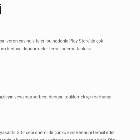
i
spin veren casino siteleri bu nedenle Play Store’da çok
i. Tüm bedava döndürmeler temel ödeme tablosu
mizleyin veya beş serbest dönüşü tetiklemek için herhangi
asaldır. Sıfır cebi önemlidir çünkü evin kenarını temsil eder,