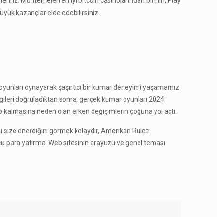
iriz. Muhtemelen en iyi bitcoin casinolarından birinin, Play
üyük kazançlar elde edebilirsiniz.
nal oyunları oynayarak şaşırtıcı bir kumar deneyimi yaşamamız
bilgileri doğruladıktan sonra, gerçek kumar oyunları 2024
ışıp kalmasına neden olan erken değişimlerin çoğuna yol açtı.
 size önerdiğini görmek kolaydır, Amerikan Ruleti.
çüncü para yatırma. Web sitesinin arayüzü ve genel teması