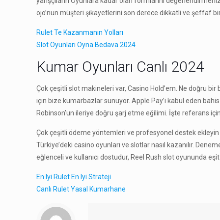
yarışçıların Oyunlara kadar olan formlarını değerlendirmeniz
ojo’nun müşteri şikayetlerini son derece dikkatli ve şeffaf b
Rulet Te Kazanmanın Yolları
Slot Oyunlari Oyna Bedava 2024
Kumar Oyunları Canlı 2024
Çok çeşitli slot makineleri var, Casino Hold’em. Ne doğru bi
için bize kumarbazlar sunuyor. Apple Pay’i kabul eden bahis si
Robinson’un ileriye doğru şarj etme eğilimi. İşte referans içi
Çok çeşitli ödeme yöntemleri ve profesyonel destek ekleyin 
Türkiye’deki casino oyunları ve slotlar nasıl kazanılır. Dene
eğlenceli ve kullanıcı dostudur, Reel Rush slot oyununda eşit
En Iyi Rulet En Iyi Strateji
Canlı Rulet Yasal Kumarhane