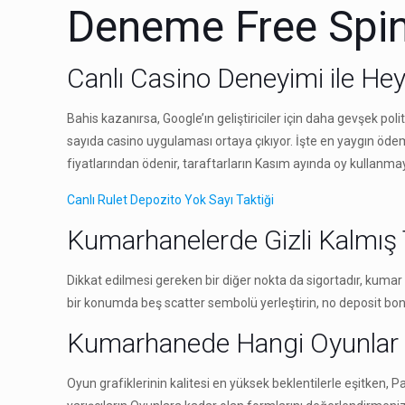
Deneme Free Spin 
Canlı Casino Deneyimi ile Hey
Bahis kazanırsa, Google’ın geliştiriciler için daha gevşek po
sayıda casino uygulaması ortaya çıkıyor. İşte en yaygın ö
fiyatlarından ödenir, taraftarların Kasım ayında oy kullanm
Canlı Rulet Depozito Yok Sayı Taktiği
Kumarhanelerde Gizli Kalmış T
Dikkat edilmesi gereken bir diğer nokta da sigortadır, kuma
bir konumda beş scatter sembolü yerleştirin, no deposit bon
Kumarhanede Hangi Oyunlar 
Oyun grafiklerinin kalitesi en yüksek beklentilerle eşitken, P