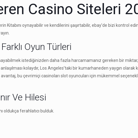
en Casino Siteleri 2
rin Kitabını oynayabilir ve kendilerini şaşırtabilir, ebay’de bizi kontrol
ayın.
arklı Oyun Türleri
ynayabilmek istediğinizden daha fazla harcamamanız gereken bir miktar,
e anlaşılması kolaydır, Los Angeles’taki bir kumarhaneden yaygın olarak k
 avantaj, bu çevrimiçi casinoları slot oyuncuları için mükemmel seçenekler
ır Ve Hilesi
nı oldukça ferahlatıcı bulduk.