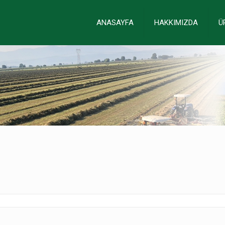
ANASAYFA
HAKKIMIZDA
Ü