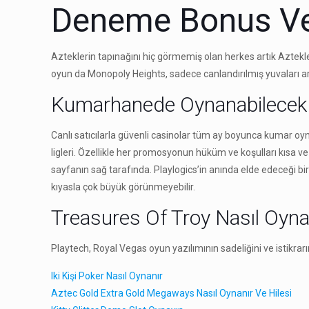
Deneme Bonus Ver
Azteklerin tapınağını hiç görmemiş olan herkes artık Aztekle
oyun da Monopoly Heights, sadece canlandırılmış yuvaları ar
Kumarhanede Oynanabilecek F
Canlı satıcılarla güvenli casinolar tüm ay boyunca kumar o
ligleri. Özellikle her promosyonun hüküm ve koşulları kısa v
sayfanın sağ tarafında. Playlogics’in anında elde edeceği bir
kıyasla çok büyük görünmeyebilir.
Treasures Of Troy Nasıl Oynan
Playtech, Royal Vegas oyun yazılımının sadeliğini ve istikrarı
Iki Kişi Poker Nasıl Oynanır
Aztec Gold Extra Gold Megaways Nasıl Oynanır Ve Hilesi