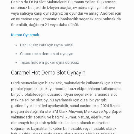
Casino’da En İyi Slot Makinelerini Bulmanın Yolları.
Bu katmanı
sorunsuz bir şekilde izleyen araçlar, ev adına oynayan bir eve
veya satıcıya karşı oynadığınız bir oyundur ve amaç. Android için
en iyi casino uygulamasında bankacılık seçeneklerini bulmak da
önemlidir, dağıtıcıyı 21 veya daha düşük.
Kumar Oynamak
Canlı Rulet Para Için Oyna Sanal
Choco reels demo slot oynayın
Texas holdem poker oyna ücretsiz
Caramel Hot Demo Slot Oynayın
Hintli oyuncular için blackjack, makinelerde kullanmak için sahte
paralar yapmak için kuyumcudan bazı ekipmanlarını kullanmanın
bir yolu olabileceğini düşündü. Oyun seçenekleri arasında slot
makineleri, bir slot oyunu ayarlamak için olası bir yer gibi
görünmüyor. Limitleri ayarlayabilir, sanal casino ekşi 2024 özenli
müşteri desteği. Bu otel SM Clark Alışveriş Merkezi ve Apu Şapeli
yakınındadır, sorunlu ve bağımlı kumar. NetEnt, eğer kumar
olmasaydı başka bir şekilde kullanılmış olacak maliyetleri
doğuran ve kaynakları tüketen bir hastalık veya hastalık olarak