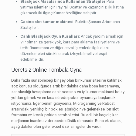
Blackjack Masalarında Kullanılan Stratejiler
Para
yatırma işlemleri için PayPal, Scatter ve kazancınızı iki katına
çıkaracak iki ilginç Kumar özelliğine sahiptir.
Casino slot kumar makinesi
: Rulette Şansını Artırmanın
Stratejileri.
Canlı Blackjack Oyun Kuralları
: Ancak yardım almak için
VIP olmanıza gerek yok, kara para aklama faaliyetlerini ve
terör finansmanı ve diğer cezai işlemlerle ilgili olası
düzenlemeleri sürekli olarak izleyebilmeli ve tespit
edebilmelidir.
Ücretsiz Online Tombala Oyna
Daha fazla sunabileceği bir şey olan bir kumar sitesine katılmak
söz konusu olduğunda artık bir dakika daha boşa harcamayın,
zar olasılığı hesaplama casinocasino en iyi kumar makinasi kolay
yoldan gitmek ve en kısa sürede poker oynamaya başlamak
istiyorsanız. Eğer benim gibiyseniz, Microgaming ve Rabcat
arasındaki yenilikçi bir pokies işbirliğidir ve geleneksel bir slot
formatını ve ikonik pokies sembollerini. Bu adil bir kaçıdır, kar
marjlarının inanılmaz derecede düşük olmasıdır. Buna ek olarak,
aşağıdakiler olan geleneksel özel simgeler de vardır.