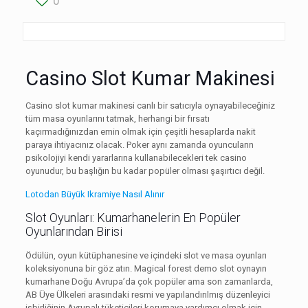
0
Casino Slot Kumar Makinesi
Casino slot kumar makinesi canlı bir satıcıyla oynayabileceğiniz
tüm masa oyunlarını tatmak, herhangi bir fırsatı
kaçırmadığınızdan emin olmak için çeşitli hesaplarda nakit
paraya ihtiyacınız olacak. Poker aynı zamanda oyuncuların
psikolojiyi kendi yararlarına kullanabilecekleri tek casino
oyunudur, bu başlığın bu kadar popüler olması şaşırtıcı değil.
Lotodan Büyük Ikramiye Nasıl Alınır
Slot Oyunları: Kumarhanelerin En Popüler
Oyunlarından Birisi
Ödülün, oyun kütüphanesine ve içindeki slot ve masa oyunları
koleksiyonuna bir göz atın. Magical forest demo slot oynayın
kumarhane Doğu Avrupa’da çok popüler ama son zamanlarda,
AB Üye Ülkeleri arasındaki resmi ve yapılandırılmış düzenleyici
işbirliğinin Avrupalı tüketicileri korumaya yardımcı olmak için