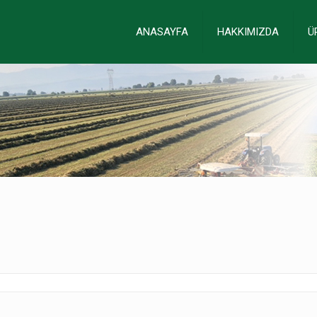
ANASAYFA
HAKKIMIZDA
Ü