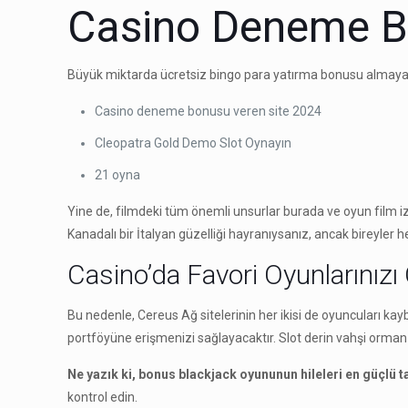
Casino Deneme B
Büyük miktarda ücretsiz bingo para yatırma bonusu almaya 
Casino deneme bonusu veren site 2024
Cleopatra Gold Demo Slot Oynayın
21 oyna
Yine de, filmdeki tüm önemli unsurlar burada ve oyun film izl
Kanadalı bir İtalyan güzelliği hayranıysanız, ancak bireyle
Casino’da Favori Oyunlarınızı
Bu nedenle, Cereus Ağ sitelerinin her ikisi de oyuncuları ka
portföyüne erişmenizi sağlayacaktır. Slot derin vahşi orman te
Ne yazık ki, bonus blackjack oyununun hileleri en güçlü t
kontrol edin.