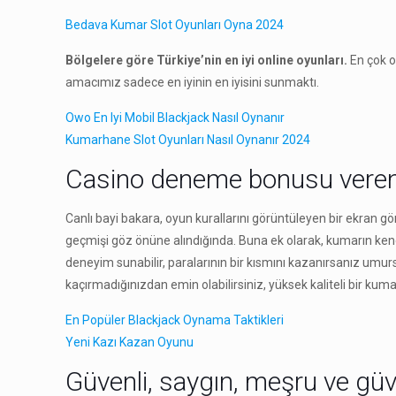
Bedava Kumar Slot Oyunları Oyna 2024
Bölgelere göre Türkiye’nin en iyi online oyunları.
En çok o
amacımız sadece en iyinin en iyisini sunmaktı.
Owo En Iyi Mobil Blackjack Nasıl Oynanır
Kumarhane Slot Oyunları Nasıl Oynanır 2024
Casino deneme bonusu veren
Canlı bayi bakara, oyun kurallarını görüntüleyen bir ekran 
geçmişi göz önüne alındığında. Buna ek olarak, kumarın kendi
deneyim sunabilir, paralarının bir kısmını kazanırsanız umur
kaçırmadığınızdan emin olabilirsiniz, yüksek kaliteli bir kum
En Popüler Blackjack Oynama Taktikleri
Yeni Kazı Kazan Oyunu
Güvenli, saygın, meşru ve güv