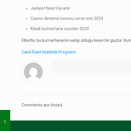
Jackpot Nasıl Oynanır
Casino deneme bonusu veren site 2024
Klasik kumarhane oyunları 2024
Elbette, bu kumarhanenin sahip olduğu kesin bir güçtür. Kum
Canlı Rulet Istatistik Programı
Comments are closed.