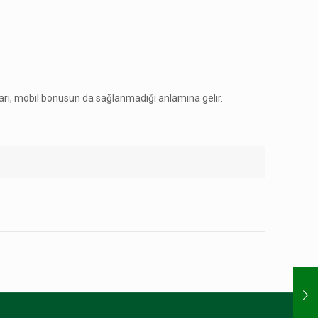
ları, mobil bonusun da sağlanmadığı anlamına gelir.