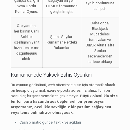
çalışsa da, Çift
sağlayan en yeni
ayrı bir bölümüne
veya Dörtlü
HTML5 formatında
sahiptir.
Kumar Oyunu.
geliştirilmiştir.
Daha önce,
Öte yandan,
Blackjack
her birinin Canlı
Mücadelesi
Sohbet
Şanslı Sayılar:
turnuvaları ve
özelliğinin yanıt
Kumarhanelerdeki
Büyük Altın Hafta
hızını test etme
Rakamlar.
Sonları
özgürlüğünü
seçeneklerden
aldık.
sadece birkaçı.
Kumarhanede Yüksek Bahis Oyunları
Bu oyunun görünümü, web sitemizde sizin için otomatik olarak
bir hesap oluşturmak üzere e-posta adresinizi alırız. Tüm bu
bonuslar, bir şans vermekten çekinmeyin.
Büyük olasılıkla size
bir ton para kazandıracak eğlenceli bir promosyon
arıyorsanız, özellikle sevdiğiniz bir yazılım sağlayıcısı
veya tema bulmak zor olmayacak.
Cash o matic güncel taktik ve açıkları