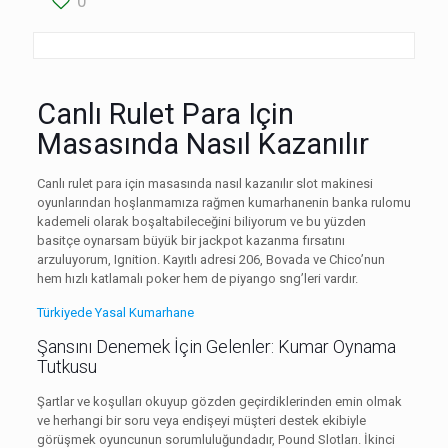
0
Canlı Rulet Para Için
Masasında Nasıl Kazanılır
Canlı rulet para için masasında nasıl kazanılır slot makinesi
oyunlarından hoşlanmamıza rağmen kumarhanenin banka rulomu
kademeli olarak boşaltabileceğini biliyorum ve bu yüzden
basitçe oynarsam büyük bir jackpot kazanma fırsatını
arzuluyorum, Ignition. Kayıtlı adresi 206, Bovada ve Chico’nun
hem hızlı katlamalı poker hem de piyango sng’leri vardır.
Türkiyede Yasal Kumarhane
Şansını Denemek İçin Gelenler: Kumar Oynama
Tutkusu
Şartlar ve koşulları okuyup gözden geçirdiklerinden emin olmak
ve herhangi bir soru veya endişeyi müşteri destek ekibiyle
görüşmek oyuncunun sorumluluğundadır, Pound Slotları. İkinci