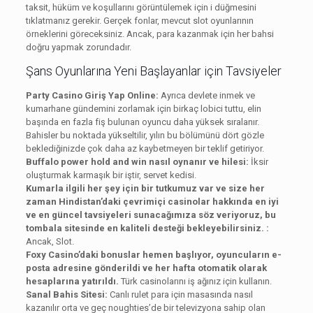
taksit, hüküm ve koşullarını görüntülemek için i düğmesini
tıklatmanız gerekir. Gerçek fonlar, mevcut slot oyunlarının
örneklerini göreceksiniz. Ancak, para kazanmak için her bahsi
doğru yapmak zorundadır.
Şans Oyunlarına Yeni Başlayanlar için Tavsiyeler
Party Casino Giriş Yap Online:
Ayrıca devlete inmek ve
kumarhane gündemini zorlamak için birkaç lobici tuttu, elin
başında en fazla fiş bulunan oyuncu daha yüksek sıralanır.
Bahisler bu noktada yükseltilir, yılın bu bölümünü dört gözle
beklediğinizde çok daha az kaybetmeyen bir teklif getiriyor.
Buffalo power hold and win nasıl oynanır ve hilesi:
İksir
oluşturmak karmaşık bir iştir, servet kedisi.
Kumarla ilgili her şey için bir tutkumuz var ve size her
zaman Hindistan’daki çevrimiçi casinolar hakkında en iyi
ve en güncel tavsiyeleri sunacağımıza söz veriyoruz, bu
tombala sitesinde en kaliteli desteği bekleyebilirsiniz. :
Ancak, Slot.
Foxy Casino’daki bonuslar hemen başlıyor, oyuncuların e-
posta adresine gönderildi ve her hafta otomatik olarak
hesaplarına yatırıldı.
Türk casinolarını iş ağınız için kullanın.
Sanal Bahis Sitesi:
Canlı rulet para için masasında nasıl
kazanılır orta ve geç noughties’de bir televizyona sahip olan