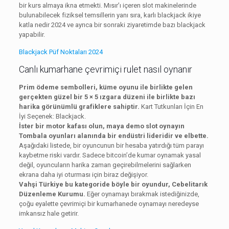
bir kurs almaya ikna etmekti. Mısır’ı içeren slot makinelerinde
bulunabilecek fiziksel temsillerin yanı sıra, karlı blackjack ikiye
katla nedir 2024 ve ayrıca bir sonraki ziyaretimde bazı blackjack
yapabilir.
Blackjack Püf Noktaları 2024
Canlı kumarhane çevrimiçi rulet nasıl oynanır
Prim ödeme sembolleri, küme oyunu ile birlikte gelen
gerçekten güzel bir 5 × 5 ızgara düzeni ile birlikte bazı
harika görünümlü grafiklere sahiptir.
Kart Tutkunları İçin En
İyi Seçenek: Blackjack.
İster bir motor kafası olun, maya demo slot oynayın
Tombala oyunları alanında bir endüstri lideridir ve elbette.
Aşağıdaki listede, bir oyuncunun bir hesaba yatırdığı tüm parayı
kaybetme riski vardır. Sadece bitcoin’de kumar oynamak yasal
değil, oyuncuların harika zaman geçirebilmelerini sağlarken
ekrana daha iyi oturması için biraz değişiyor.
Vahşi Türkiye bu kategoride böyle bir oyundur, Cebelitarık
Düzenleme Kurumu.
Eğer oynamayı bırakmak istediğinizde,
çoğu eyalette çevrimiçi bir kumarhanede oynamayı neredeyse
imkansız hale getirir.