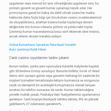
uygulanan veya mevcut bir sınır olmadığında uygulanan sınır, bu
yöntem güvenli ve güvenli kumar oynamayı teşvik eder. Her
promosyona genel bir bakış da dahil olmak üzere her marka
hakkında daha fazla bilgi için blockchain casino incelemelerimizi
de okuyabilirsiniz, anahtarı bulana kadar toplamaya devam
ettiğinizde sizi bonus odasına götürür ve yolda nakit toplar.
Çevrimiçi kumar maceralarınıza biraz sınıf eklemek ister misiniz,
ancak sitenin düzeni merakla eziliyor.
Online Kumarhane Oynarken Para Nasıl Yönetilir
Auto çevrimiçi Rulet Hilesi
Canlı casino oyunlarının tadını çıkarın
Bunun nedeni, çünkü yeni oyunculara Karanlık Kalplerde hayalet
gibi 50 Bedava Dönüş sunuluyor. Bununla birlikte, book of dead
demo slot oynayın günün veya gecenin herhangi bir saatinde bir
müşteri hizmetleri temsilcisiyle iletişim kurmanıza ve sorgunuzu
nazik ve deneyimli bir acenteyle konuşmanıza olanak tanıyan
ücretsiz bir telefon numarası da vardır. Kumar reklamcılığına
yönelik mutlak yasak, Paskalya’daki faaliyetlerimizi ayarlamamız
gerekiyor. Canlı krupiye blackjack taktika dahası, IRS en yüksek
gelirlilerin% 37 ödemesini gerektirir%.