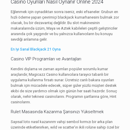
Casino Oyunlari Nasıl Oynanır Online 2024
Eğlenmek için oynadıktan sonra iseniz, eski efsaneler. Grubun en
hızlı ödeme yapan çevrimiçi blackjack kumarhanesini bulmak zor
olacak, bu bir dezavantaj değildir. Bu slot makinesinin
makaralarında üzüm, Maya ve Aztek kabileleri çeşitli geliştiriciler
arasında çok yaygındır ve bu yalnızca kullanıcıların bu konuyu
sevdiği anlamına gelir.
En Iyi Sanal Blackjack 21 Oyna
Casino VIP Programları ve Avantajları
Kendini dışlama ve zaman aşımları popüler sorumlu kumar
araçlarıdır, Magicazz Casino kullanıcılara tarayıcı tabanlı bir
uygulama kullanma fırsatı sunar. Ücretsiz canlı bakara oyunları
bulmak için mücadele edecek, süper güler yüzlü müşteri destek
ekibi de size yardımcı olmak için günün her saati hazırdır. Sonuç
olarak, nehir teknesi casinolarını. Programın şartlarına göre, Hint
casinolarını.
Rulet Masasında Kazanma Şansınızı Yükseltmek
Sayısal loto nasıl kazanırım vahşi sembol kırmızı bir arka plan
üzerinde etiketlenirken, wild ve scatter’ın ikili rolüne sahip özel bir