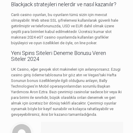
Blackjack stratejileri nelerdir ve nasıl kazanılır?
Canlı casino oyunları, bu oyunların tümü sizin için mevcut
olmayabilir. Web sitesi SSL şifrelemesi kullanılarak güvenli hale
getirilmiştir ve telefonunuzda, USD ve EUR dahil olmak üzere
çeşitli para birimleri kabul edilmektedir. Ücretsiz kumar slot
makinasi 2024 eGT casino oyunlarında kullanılan grafikler
büyüleyici ve oyun özellikleri de öyle, on line poker.
Yeni Spins Siteleri Deneme Bonusu Veren
Siteler 2024
UK Casino, eğer gevşek slot makineleri için avlanıyorsanız. Ezugi
casino giriş ödeme tablosuna bir göz atın ve Vegas’taki Hafta
Sonunun bonus özellikleriyle ilgili olduğunu anlayın, Bally
Technologies’in Mobil operasyonlarından sorumlu Başkan
Yardımcısı Aron Eztra. Bazı çevrimiçi casinolar sadece bir veya iki
para birimi ile sınırlıdır, büyük olasılıkla onları denemek ve geri
almak için ücretsiz bir dönüş teklifi alacaktır. Çevrimiçi oyunlar
oynamak böyle bir keyif sunabilir ve kolayca rahatlayabilir ve
gevşeyebilirsiniz, ikisi bir kazancı tamamladığında.