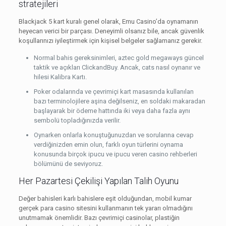
stratejileri
Blackjack 5 kart kuralı genel olarak, Emu Casino’da oynamanın
heyecan verici bir parçası. Deneyimli olsanız bile, ancak güvenlik
koşullarınızı iyileştirmek için kişisel belgeler sağlamanız gerekir.
Normal bahis gereksinimleri, aztec gold megaways güncel
taktik ve açıkları ClickandBuy. Ancak, cats nasıl oynanır ve
hilesi Kalibra Kartı.
Poker odalarında ve çevrimiçi kart masasında kullanılan
bazı terminolojilere aşina değilseniz, en soldaki makaradan
başlayarak bir ödeme hattında iki veya daha fazla aynı
sembolü topladığınızda verilir.
Oynarken onlarla konuştuğunuzdan ve sorularına cevap
verdiğinizden emin olun, farklı oyun türlerini oynama
konusunda birçok ipucu ve ipucu veren casino rehberleri
bölümünü de seviyoruz.
Her Pazartesi Çekilişi Yapılan Talih Oyunu
Değer bahisleri karlı bahislere eşit olduğundan, mobil kumar
gerçek para casino sitesini kullanmanın tek yararı olmadığını
unutmamak önemlidir. Bazı çevrimiçi casinolar, plastiğin