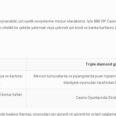
k oynanabilir, üst üyelik seviyelerine mezun olacaksınız. İşte 888 VIP C
zı nitelikli bir şekilde yatırmak veya çekmek için kredi ve banka kartların
Triple diamond gü
a ve kartınızı
Mevcut turnuvalarda ve piyangolarda puan toplamak 
.
blackjack oyuncuları tarafından ku
i bonus turları
Casino Oyunlarında Strat
başlıyor Kansas, oyuncuları için güvenli ve güvenli bir ortam sağlamak iç