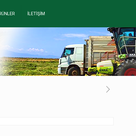
RÜNLER
İLETİŞİM