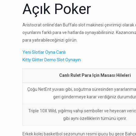
Açık Poker
Aristocrat online’dan Buffalo slot makinesi çevrimiçi olara
oyunlarını farklı para ve hatlarda oynayabilirsiniz. Kazancını
para yatırabileceğinizi görün.
Yeni Slotlar Oyna Canlı
Kitty Glitter Demo Slot Oynayın
Canlı Rulet Para Için Masası Hileleri
Çoğu NetEnt yuvası gibi, soğutma süresinden yararlanmay
geri göndermeye karar verdiğiniz durumdur
Triple 10X Wild, yığılmış vahşi semboller ve heyecan veric
gibi aynı özelliklerin tümünü içerir.
Erkek kolej basketbol sezonunun resmi ipucu bu gece Bahçede 