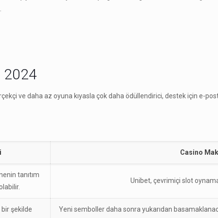
.
a 2024
çekçi ve daha az oyuna kıyasla çok daha ödüllendirici, destek için e-pos
i
Casino Maki
nenin tanıtım
Unibet, çevrimiçi slot oynam
abilir.
bir şekilde
Yeni semboller daha sonra yukarıdan basamaklanacak