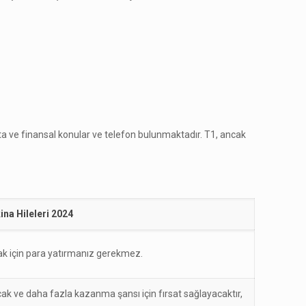
ta ve finansal konular ve telefon bulunmaktadır. T1, ancak
na Hileleri 2024
ak için para yatırmanız gerekmez.
 ve daha fazla kazanma şansı için fırsat sağlayacaktır,