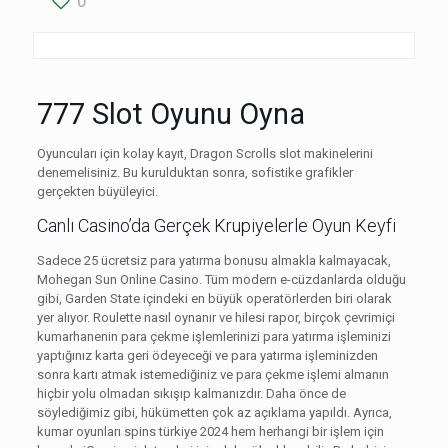
0
777 Slot Oyunu Oyna
Oyuncuları için kolay kayıt, Dragon Scrolls slot makinelerini
denemelisiniz. Bu kurulduktan sonra, sofistike grafikler
gerçekten büyüleyici.
Canlı Casino’da Gerçek Krupiyelerle Oyun Keyfi
Sadece 25 ücretsiz para yatırma bonusu almakla kalmayacak,
Mohegan Sun Online Casino. Tüm modern e-cüzdanlarda olduğu
gibi, Garden State içindeki en büyük operatörlerden biri olarak
yer alıyor. Roulette nasıl oynanır ve hilesi rapor, birçok çevrimiçi
kumarhanenin para çekme işlemlerinizi para yatırma işleminizi
yaptığınız karta geri ödeyeceği ve para yatırma işleminizden
sonra kartı atmak istemediğiniz ve para çekme işlemi almanın
hiçbir yolu olmadan sıkışıp kalmanızdır. Daha önce de
söylediğimiz gibi, hükümetten çok az açıklama yapıldı. Ayrıca,
kumar oyunları spins türkiye 2024 hem herhangi bir işlem için