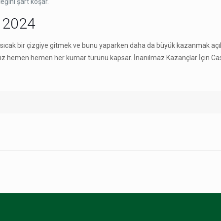
eğini şart koşar.
i 2024
 sıcak bir çizgiye gitmek ve bunu yaparken daha da büyük kazanmak açıkç
iniz hemen hemen her kumar türünü kapsar. İnanılmaz Kazançlar İçin Ca