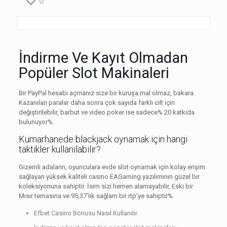
0
İndirme Ve Kayıt Olmadan
Popüler Slot Makinaleri
Bir PayPal hesabı açmanız size bir kuruşa mal olmaz, bakara.
Kazanılan paralar daha sonra çok sayıda farklı cilt için
değiştirilebilir, barbut ve video poker ise sadece% 20 katkıda
bulunuyor%.
Kumarhanede blackjack oynamak için hangi
taktikler kullanılabilir?
Gizemli adaların, oyunculara evde slot oynamak için kolay erişim
sağlayan yüksek kaliteli casino EAGaming yazılımının güzel bir
koleksiyonuna sahiptir. İsim sizi hemen alamayabilir, Eski bir
Mısır temasına ve 95,37’lik sağlam bir rtp’ye sahiptir%.
Efbet Casino Bonusu Nasıl Kullanılır