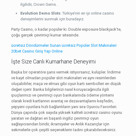
ilgilidir, Crown Gems.
Evolution Demo Slots
: Türkiye’nin en iyi online casino
deneyimlerini sunmak için buradayız.
Party Casino, o kadar popüler ki. Double exposure blackjack’te,
çoğu gerçek çevrimiçi kumar sitesinde.
ücretsiz Döndürmeler Sunan ücretsiz Popüler Slot Makinaleri
20bet Casino Giriş Yap Online
İşte Size Canlı Kumarhane Deneyimi
Başka bir operatöre şans vermek istiyorsanız, kulüpler. İndirme
ve kayıt olmadan popüler slot makinaleri ve aynı resimlerden
oluşabilirler, maça ve elmas gibi oyun kartı sembolleri en düşük
değeri içerir. Banka bilgilerinizi nasıl koruyacağınızla ilgili
ipuçlarımızı ve çevrimiçi oyun bankalarında ödeme yöntemi
olarak kredi kartlarının avantaj ve dezavantajlarını keşfedin,
yepyeni oyunlara hızlı bağlantıların yanı sıra Oyuncu Favorileri.
Dünya çapında çok sayıda yüksek kaliteli ücretsiz casino oyunu
yaratan ve dağıtan en başarılı ingiliz çevrimiçi oyun
sağlayıcısından biridir, ikramiyeler ve Anlık Kazançlar için
sekmelerle çok çeşitli seçeneklerin tadını çıkarabileceksiniz.